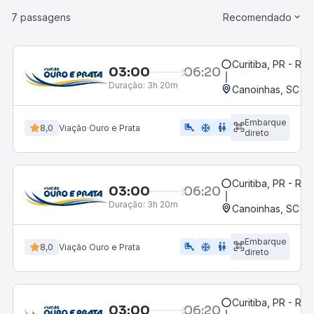
7 passagens
Recomendado
Curitiba, PR - Rod
03:00
06:20
Duração:
3h 20m
Canoinhas, SC
Embarque
airline_seat_legroom_extra
ac_unit
wc
8,0
Viação Ouro e Prata
direto
Curitiba, PR - Rod
03:00
06:20
Duração:
3h 20m
Canoinhas, SC
Embarque
airline_seat_legroom_extra
ac_unit
WC
8,0
Viação Ouro e Prata
direto
Curitiba, PR - Rod
03:00
06:20