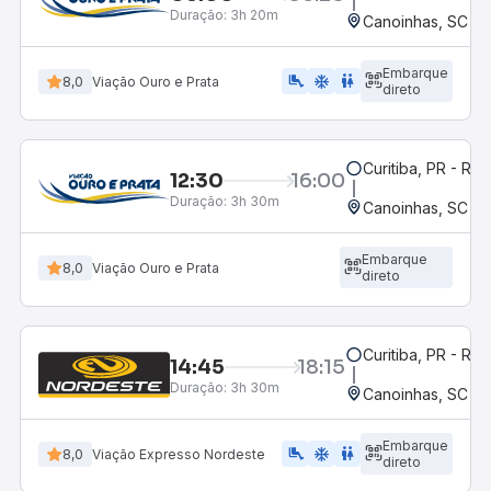
Duração:
3h 20m
Canoinhas, SC
Embarque
airline_seat_legroom_extra
ac_unit
wc
8,0
Viação Ouro e Prata
direto
Curitiba, PR - Rod
12:30
16:00
Duração:
3h 30m
Canoinhas, SC
Embarque
8,0
Viação Ouro e Prata
direto
Curitiba, PR - Rod
14:45
18:15
Duração:
3h 30m
Canoinhas, SC
Embarque
airline_seat_legroom_extra
ac_unit
WC
8,0
Viação Expresso Nordeste
direto