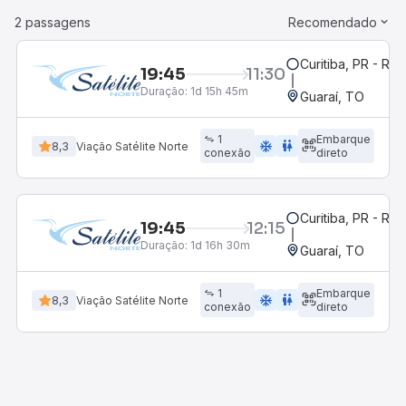
2 passagens
Recomendado
Curitiba, PR - Rod
19:45
11:30
Duração:
1d 15h 45m
Guaraí, TO
1
Embarque
ac_unit
wc
8,3
Viação Satélite Norte
conexão
direto
Curitiba, PR - Rod
19:45
12:15
Duração:
1d 16h 30m
Guaraí, TO
1
Embarque
ac_unit
wc
8,3
Viação Satélite Norte
conexão
direto