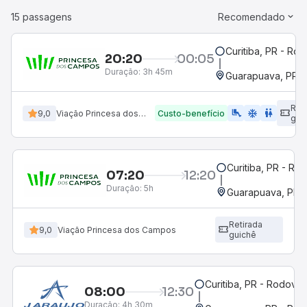
15 passagens
Recomendado
Curitiba, PR - Rod
20:20
00:05
Duração:
3h 45m
Guarapuava, PR -
Ret
airline_seat_legroom_extra
ac_unit
wc
9,0
Viação Princesa dos Campos
Custo-benefício
gui
Curitiba, PR - Rod
07:20
12:20
Duração:
5h
Guarapuava, PR -
Retirada
9,0
Viação Princesa dos Campos
guichê
Curitiba, PR - Rodoviár
08:00
12:30
Duração:
4h 30m