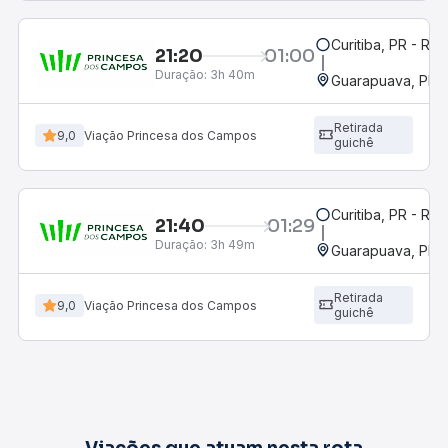
Curitiba, PR - Rod
21:20
01:00
Duração:
3h 40m
Guarapuava, PR -
Retirada
9,0
Viação Princesa dos Campos
guichê
Curitiba, PR - Rod
21:40
01:29
Duração:
3h 49m
Guarapuava, PR -
Retirada
9,0
Viação Princesa dos Campos
guichê