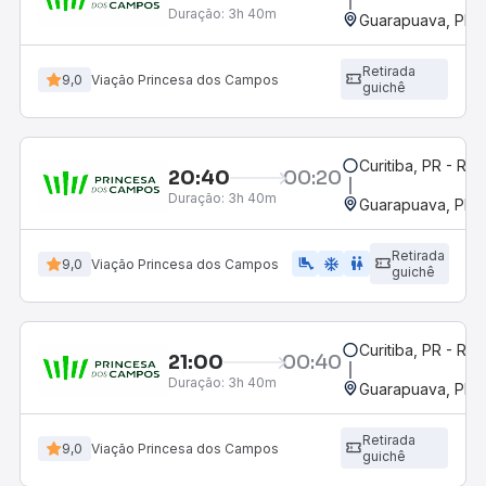
Duração:
3h 40m
Guarapuava, PR -
Retirada
9,0
Viação Princesa dos Campos
guichê
Curitiba, PR - Rod
20:40
00:20
Duração:
3h 40m
Guarapuava, PR -
Retirada
airline_seat_legroom_extra
ac_unit
wc
9,0
Viação Princesa dos Campos
guichê
Curitiba, PR - Rod
21:00
00:40
Duração:
3h 40m
Guarapuava, PR -
Retirada
9,0
Viação Princesa dos Campos
guichê