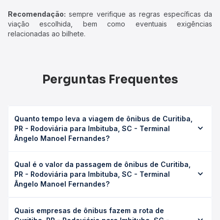
Recomendação:
sempre verifique as regras específicas da
viação escolhida, bem como eventuais exigências
relacionadas ao bilhete.
Perguntas Frequentes
Quanto tempo leva a viagem de ônibus de Curitiba,
PR - Rodoviária para Imbituba, SC - Terminal
Ângelo Manoel Fernandes?
A viagem de ônibus de Curitiba, PR - Rodoviária para
Qual é o valor da passagem de ônibus de Curitiba,
Imbituba, SC - Terminal Ângelo Manoel Fernandes leva em
PR - Rodoviária para Imbituba, SC - Terminal
média 7h 34min, podendo variar conforme a viação, o tipo
Ângelo Manoel Fernandes?
de serviço (convencional, executivo ou leito) e as
condições de tráfego. Na Quero Passagem você consulta
O preço da passagem de ônibus de Curitiba, PR -
os horários disponíveis e vê a duração exata de cada
Quais empresas de ônibus fazem a rota de
Rodoviária para Imbituba, SC - Terminal Ângelo Manoel
opção na data desejada.