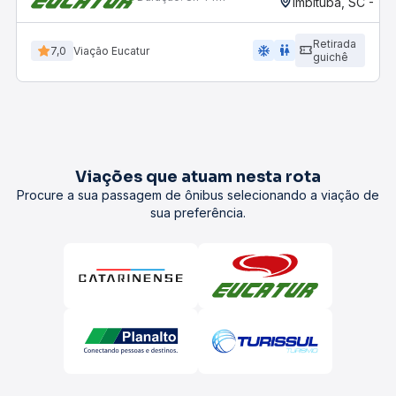
Imbituba, SC - T
Retirada
ac_unit
wc
7,0
Viação Eucatur
guichê
Viações que atuam nesta rota
Procure a sua passagem de ônibus selecionando a viação de
sua preferência.