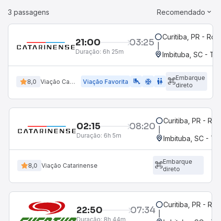
3 passagens
Recomendado
Curitiba, PR - Rod
21:00
03:25
Duração:
6h 25m
Imbituba, SC - T
Embarque
airline_seat_legroom_extra
ac_unit
WC
8,0
Viação Catarinense
Viação Favorita
direto
Curitiba, PR - Rod
02:15
08:20
Duração:
6h 5m
Imbituba, SC - T
Embarque
8,0
Viação Catarinense
direto
Curitiba, PR - Rod
22:50
07:34
Duração:
8h 44m