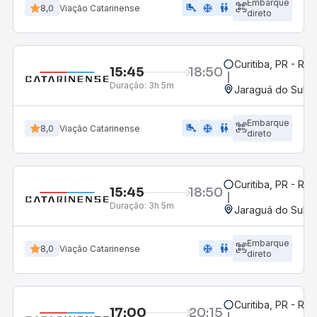
Embarque
airline_seat_legroom_extra
ac_unit
wc
8,0
Viação Catarinense
direto
Curitiba, PR - Rod
15:45
18:50
Duração:
3h 5m
Jaraguá do Sul, 
Embarque
airline_seat_legroom_extra
ac_unit
WC
8,0
Viação Catarinense
direto
Curitiba, PR - Rod
15:45
18:50
Duração:
3h 5m
Jaraguá do Sul, 
Embarque
ac_unit
wc
8,0
Viação Catarinense
direto
Curitiba, PR - Rod
17:00
20:15