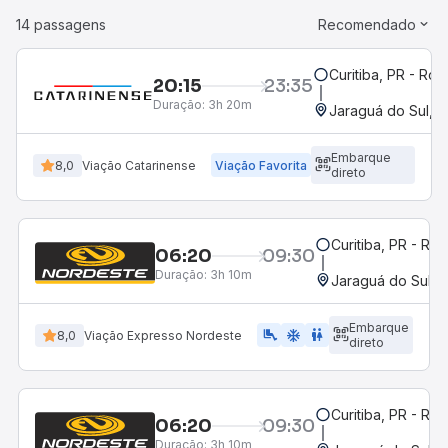
14 passagens
Recomendado
Curitiba, PR - Rod
20:15
23:35
Duração:
3h 20m
Jaraguá do Sul, 
Embarque
8,0
Viação Catarinense
Viação Favorita
direto
Curitiba, PR - Rod
06:20
09:30
Duração:
3h 10m
Jaraguá do Sul, 
Embarque
airline_seat_legroom_extra
ac_unit
WC
8,0
Viação Expresso Nordeste
direto
Curitiba, PR - Rod
06:20
09:30
Duração:
3h 10m