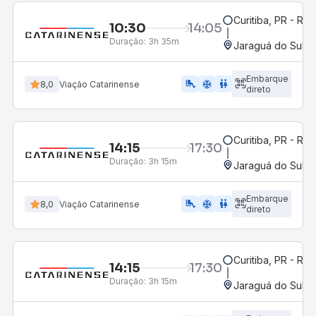
Curitiba, PR - Rod
10:30
14:05
Duração:
3h 35m
Jaraguá do Sul, 
Embarque
airline_seat_legroom_extra
ac_unit
wc
8,0
Viação Catarinense
direto
Curitiba, PR - Rod
14:15
17:30
Duração:
3h 15m
Jaraguá do Sul, 
Embarque
airline_seat_legroom_extra
ac_unit
WC
8,0
Viação Catarinense
direto
Curitiba, PR - Rod
14:15
17:30
Duração:
3h 15m
Jaraguá do Sul, 