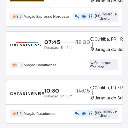
Jaraguá do Sul, 
Embarque
airline_seat_legroom_extra
ac_unit
WC
8,0
Viação Expresso Nordeste
direto
Curitiba, PR - Rod
07:45
12:00
Duração:
4h 15m
Jaraguá do Sul, 
Embarque
8,0
Viação Catarinense
direto
Curitiba, PR - Rod
10:30
14:05
Duração:
3h 35m
Jaraguá do Sul, 
Embarque
airline_seat_legroom_extra
ac_unit
WC
8,0
Viação Catarinense
direto