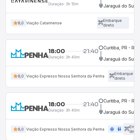
Duração:
3h 15m
Jaraguá do Sul, 
Embarque
8,0
Viação Catarinense
direto
Curitiba, PR - Rod
18:00
21:40
Duração:
3h 40m
Jaraguá do Sul, 
Embarque
8,0
Viação Expresso Nossa Senhora da Penha
direto
Curitiba, PR - Rod
18:00
21:40
Duração:
3h 40m
Jaraguá do Sul, 
Emba
ac_unit
wc
8,0
Viação Expresso Nossa Senhora da Penha
diret