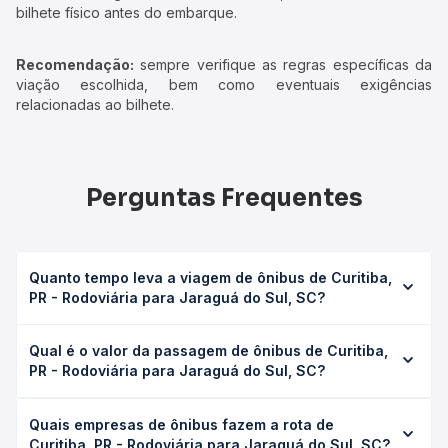
bilhete físico antes do embarque.
Recomendação:
sempre verifique as regras específicas da
viação escolhida, bem como eventuais exigências
relacionadas ao bilhete.
Perguntas Frequentes
Quanto tempo leva a viagem de ônibus de Curitiba,
PR - Rodoviária para Jaraguá do Sul, SC?
A viagem de ônibus de Curitiba, PR - Rodoviária para
Qual é o valor da passagem de ônibus de Curitiba,
Jaraguá do Sul, SC leva em média 3h 21min, podendo
PR - Rodoviária para Jaraguá do Sul, SC?
variar conforme a viação, o tipo de serviço (convencional,
executivo ou leito) e as condições de tráfego. Na Quero
O preço da passagem de ônibus de Curitiba, PR -
Passagem você consulta os horários disponíveis e vê a
Quais empresas de ônibus fazem a rota de
Rodoviária para Jaraguá do Sul, SC custa em média R$
duração exata de cada opção na data desejada.
Curitiba, PR - Rodoviária para Jaraguá do Sul, SC?
82,40 e varia conforme a data da viagem, a empresa, o