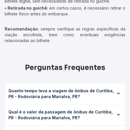
bilhete digital, sem necessidade de retirada no guichê.
• Retirada no guichê:
em certos casos, é necessário retirar o
bilhete físico antes do embarque.
Recomendação:
sempre verifique as regras específicas da
viação escolhida, bem como eventuais exigências
relacionadas ao bilhete.
Perguntas Frequentes
Quanto tempo leva a viagem de ônibus de Curitiba,
PR - Rodoviária para Marialva, PR?
A viagem de ônibus de Curitiba, PR - Rodoviária para
Qual é o valor da passagem de ônibus de Curitiba,
Marialva, PR leva em média 7h 43min, podendo variar
PR - Rodoviária para Marialva, PR?
conforme a viação, o tipo de serviço (convencional,
executivo ou leito) e as condições de tráfego. Na Quero
O preço da passagem de ônibus de Curitiba, PR -