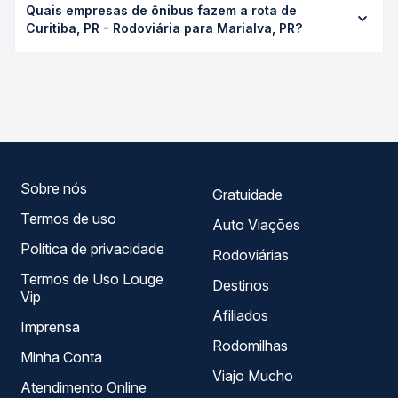
Passagem você consulta os horários disponíveis e vê a
Quais empresas de ônibus fazem a rota de
Rodoviária para Marialva, PR custa em média R$ 244,90 e
duração exata de cada opção na data desejada.
Curitiba, PR - Rodoviária para Marialva, PR?
varia conforme a data da viagem, a empresa, o tipo de
poltrona e a antecedência da compra. Na Quero
As viações Garcia operam o trecho de Curitiba, PR -
Passagem você compara os preços de todas as viações
Rodoviária para Marialva, PR, com horários variados ao
em tempo real e garante a melhor oferta para o seu
longo do dia. Na Quero Passagem você compara todas as
roteiro.
opções — empresas, horários, tipos de serviço e preços
— em um só lugar e escolhe a que melhor se encaixa na
sua viagem.
Sobre nós
Gratuidade
Termos de uso
Auto Viações
Política de privacidade
Rodoviárias
Termos de Uso Louge
Destinos
Vip
Afiliados
Imprensa
Rodomilhas
Minha Conta
Viajo Mucho
Atendimento Online