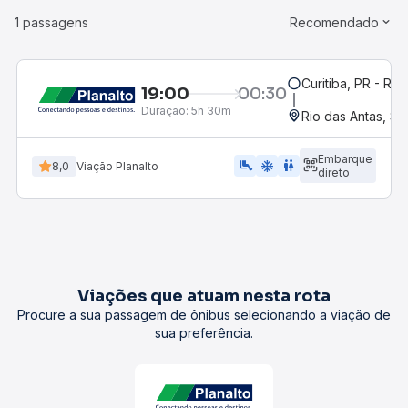
1 passagens
Recomendado
Curitiba, PR - Rod
19:00
00:30
Duração:
5h 30m
Rio das Antas, SC
Embarque
airline_seat_legroom_extra
ac_unit
WC
8,0
Viação Planalto
direto
Viações que atuam nesta rota
Procure a sua passagem de ônibus selecionando a viação de
sua preferência.