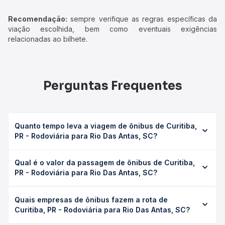
Recomendação:
sempre verifique as regras específicas da
viação escolhida, bem como eventuais exigências
relacionadas ao bilhete.
Perguntas Frequentes
Quanto tempo leva a viagem de ônibus de Curitiba,
PR - Rodoviária para Rio Das Antas, SC?
A viagem de ônibus de Curitiba, PR - Rodoviária para Rio
Qual é o valor da passagem de ônibus de Curitiba,
Das Antas, SC leva em média 5h 30min, podendo variar
PR - Rodoviária para Rio Das Antas, SC?
conforme a viação, o tipo de serviço (convencional,
executivo ou leito) e as condições de tráfego. Na Quero
O preço da passagem de ônibus de Curitiba, PR -
Passagem você consulta os horários disponíveis e vê a
Quais empresas de ônibus fazem a rota de
Rodoviária para Rio Das Antas, SC custa em média R$
duração exata de cada opção na data desejada.
Curitiba, PR - Rodoviária para Rio Das Antas, SC?
185,17 e varia conforme a data da viagem, a empresa, o
tipo de poltrona e a antecedência da compra. Na Quero