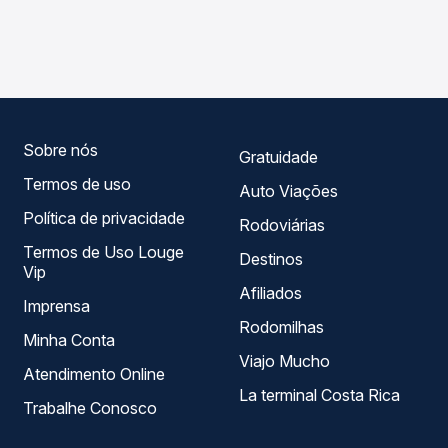
As viações Planalto operam o trecho de Curitiba, PR -
Passagem você compara os preços de todas as viações
Rodoviária para Rio Das Antas, SC, com horários variados
em tempo real e garante a melhor oferta para o seu
ao longo do dia. Na Quero Passagem você compara todas
roteiro.
as opções — empresas, horários, tipos de serviço e
preços — em um só lugar e escolhe a que melhor se
encaixa na sua viagem.
Sobre nós
Gratuidade
Termos de uso
Auto Viações
Política de privacidade
Rodoviárias
Termos de Uso Louge
Destinos
Vip
Afiliados
Imprensa
Rodomilhas
Minha Conta
Viajo Mucho
Atendimento Online
La terminal Costa Rica
Trabalhe Conosco