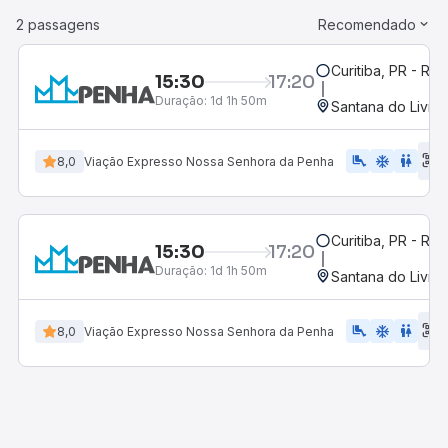
2 passagens
Recomendado
Curitiba, PR - Rod
15:30
17:20
Duração:
1d 1h 50m
Santana do Livra
E
airline_seat_legroom_extra
ac_unit
WC
8,0
Viação Expresso Nossa Senhora da Penha
d
Curitiba, PR - Rod
15:30
17:20
Duração:
1d 1h 50m
Santana do Livra
E
airline_seat_legroom_extra
ac_unit
wc
8,0
Viação Expresso Nossa Senhora da Penha
d