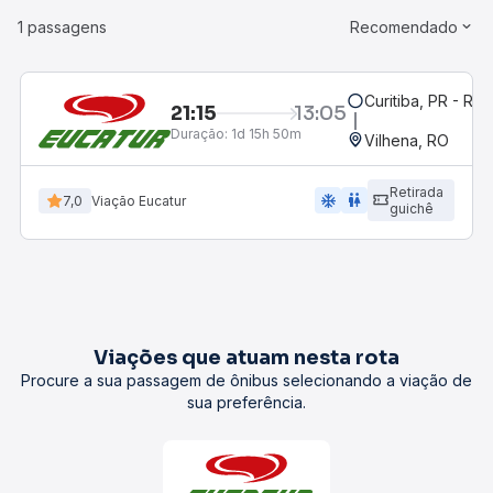
1 passagens
Recomendado
Curitiba, PR - Rod
21:15
13:05
Duração:
1d 15h 50m
Vilhena, RO
Retirada
ac_unit
wc
7,0
Viação Eucatur
guichê
Viações que atuam nesta rota
Procure a sua passagem de ônibus selecionando a viação de
sua preferência.