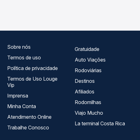
As viações Eucatur operam o trecho de Curitiba, PR -
Passagem você compara os preços de todas as viações
Rodoviária para Vilhena, RO, com horários variados ao
em tempo real e garante a melhor oferta para o seu
longo do dia. Na Quero Passagem você compara todas as
roteiro.
opções — empresas, horários, tipos de serviço e preços
— em um só lugar e escolhe a que melhor se encaixa na
sua viagem.
Sobre nós
Gratuidade
Termos de uso
Auto Viações
Política de privacidade
Rodoviárias
Termos de Uso Louge
Destinos
Vip
Afiliados
Imprensa
Rodomilhas
Minha Conta
Viajo Mucho
Atendimento Online
La terminal Costa Rica
Trabalhe Conosco