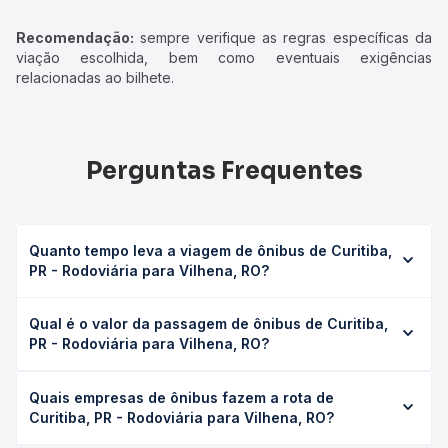
Recomendação:
sempre verifique as regras específicas da
viação escolhida, bem como eventuais exigências
relacionadas ao bilhete.
Perguntas Frequentes
Quanto tempo leva a viagem de ônibus de Curitiba,
PR - Rodoviária para Vilhena, RO?
A viagem de ônibus de Curitiba, PR - Rodoviária para
Qual é o valor da passagem de ônibus de Curitiba,
Vilhena, RO leva em média 40h 11min, podendo variar
PR - Rodoviária para Vilhena, RO?
conforme a viação, o tipo de serviço (convencional,
executivo ou leito) e as condições de tráfego. Na Quero
O preço da passagem de ônibus de Curitiba, PR -
Passagem você consulta os horários disponíveis e vê a
Quais empresas de ônibus fazem a rota de
Rodoviária para Vilhena, RO custa em média R$ 1.033,09 e
duração exata de cada opção na data desejada.
Curitiba, PR - Rodoviária para Vilhena, RO?
varia conforme a data da viagem, a empresa, o tipo de
poltrona e a antecedência da compra. Na Quero