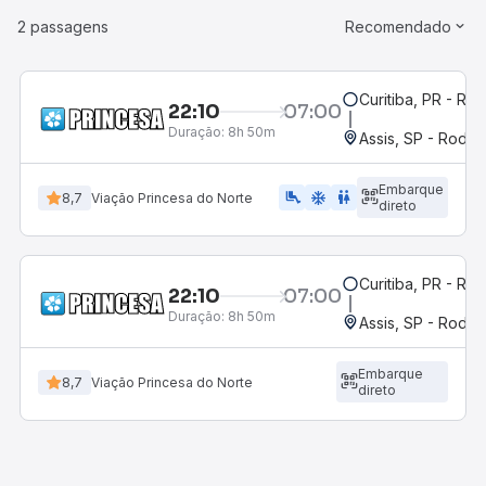
2 passagens
Recomendado
Curitiba, PR - Rod
22:10
07:00
Duração:
8h 50m
Assis, SP - Rodov
Embarque
airline_seat_legroom_extra
ac_unit
wc
8,7
Viação Princesa do Norte
direto
Curitiba, PR - Rod
22:10
07:00
Duração:
8h 50m
Assis, SP - Rodov
Embarque
8,7
Viação Princesa do Norte
direto