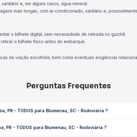
 sanitário e, em alguns casos, água mineral.
viagens mais longas, com ar-condicionado, sanitário e, possivelmente
tar o bilhete digital, sem necessidade de retirada no guichê.
etirar o bilhete físico antes do embarque.
icas da viação escolhida, bem como eventuais exigências relaciona
Perguntas Frequentes
iba, PR - TODOS para Blumenau, SC - Rodoviária ?
lumenau, SC - Rodoviária leva em média 4h 49min, podendo variar 
ba, PR - TODOS para Blumenau, SC - Rodoviária ?
 de tráfego. Na Quero Passagem você consulta os horários disponív