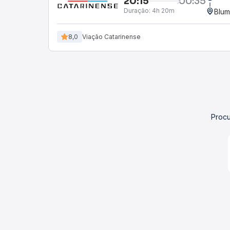
20:15
00:35
Duração:
4h 20m
Blum
8,0
Viação Catarinense
Procu