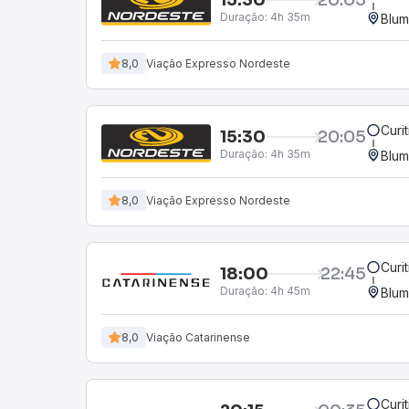
Duração:
4h 35m
Blum
8,0
Viação Expresso Nordeste
Curi
15:30
20:05
Duração:
4h 35m
Blum
8,0
Viação Expresso Nordeste
Curi
18:00
22:45
Duração:
4h 45m
Blum
8,0
Viação Catarinense
Curi