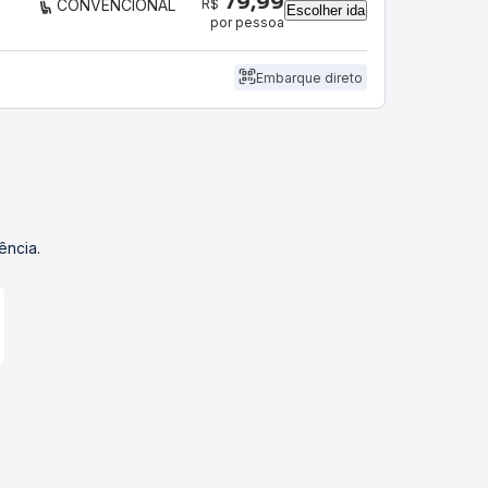
79,99
R$
CONVENCIONAL
Escolher ida
por pessoa
Embarque direto
ência.