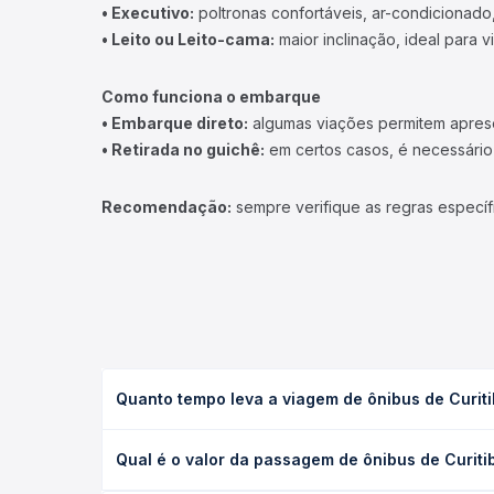
• Executivo:
poltronas confortáveis, ar-condicionado,
• Leito ou Leito-cama:
maior inclinação, ideal para 
Como funciona o embarque
• Embarque direto:
algumas viações permitem apresen
• Retirada no guichê:
em certos casos, é necessário r
Recomendação:
sempre verifique as regras específ
Quanto tempo leva a viagem de ônibus de Curit
A viagem de ônibus de Curitiba, PR - TODOS para B
Qual é o valor da passagem de ônibus de Curiti
(convencional, executivo ou leito) e as condições
desejada.