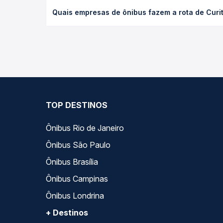
O preço da passagem de ônibus de Curitiba, PR - T
Quais empresas de ônibus fazem a rota de Curi
de poltrona e a antecedência da compra. Na Quero
As viações Catarinense, Expresso Nordeste, Expre
variados ao longo do dia. Na Quero Passagem você
melhor se encaixa na sua viagem.
TOP DESTINOS
Ônibus Rio de Janeiro
Ônibus São Paulo
Ônibus Brasília
Ônibus Campinas
Ônibus Londrina
+ Destinos