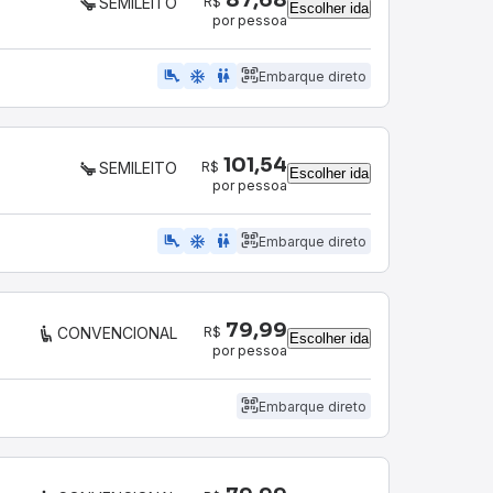
R$
SEMILEITO
Escolher ida
por pessoa
airline_seat_legroom_extra
ac_unit
WC
Embarque direto
101,54
R$
SEMILEITO
Escolher ida
por pessoa
airline_seat_legroom_extra
ac_unit
WC
Embarque direto
79,99
R$
CONVENCIONAL
Escolher ida
por pessoa
Embarque direto