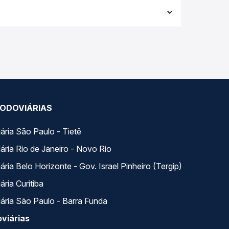
ria conforme a data da viagem, a empresa, o tipo
al e garante a melhor oferta para o seu roteiro.
OS para Blumenau, SC - Rodoviária , com horários
 e preços — em um só lugar e escolhe a que
ODOVIÁRIAS
ária São Paulo - Tietê
ária Rio de Janeiro - Novo Rio
ria Belo Horizonte - Gov. Israel Pinheiro (Tergip)
ria Curitiba
ária São Paulo - Barra Funda
viárias