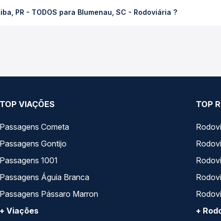
ODOS para Blumenau, SC - Rodoviária custa em média R$ 90,91 e va
tiba, PR - TODOS para Blumenau, SC - Rodoviária ?
 Passagem você compara os preços de todas as viações em tempo re
sso Nossa Senhora da Penha operam o trecho de Curitiba, PR - TOD
 compara todas as opções — empresas, horários, tipos de serviço
TOP VIAÇÕES
TOP R
Passagens Cometa
Rodovi
Passagens Gontijo
Rodovi
Passagens 1001
Rodoviá
Passagens Águia Branca
Rodoviá
Passagens Pássaro Marron
Rodovi
+ Viações
+ Rodo