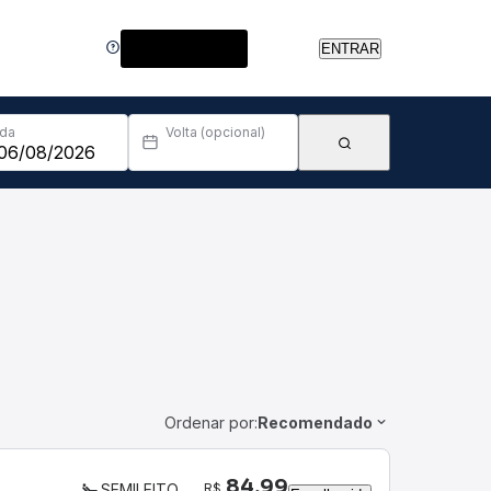
Central de Ajuda
ENTRAR
Ida
Volta (opcional)
Ordenar por:
Recomendado
84,99
R$
SEMILEITO