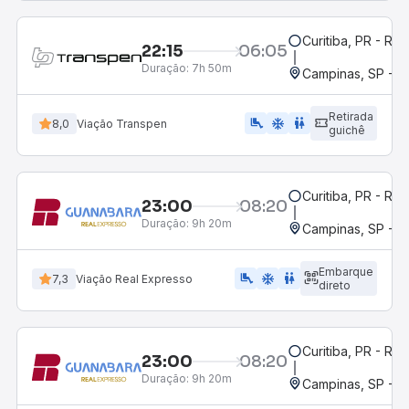
Curitiba, PR - Rod
22:15
06:05
Duração:
7h 50m
Campinas, SP - 
Retirada
airline_seat_legroom_extra
ac_unit
WC
8,0
Viação Transpen
guichê
Curitiba, PR - Rod
23:00
08:20
Duração:
9h 20m
Campinas, SP - 
Embarque
airline_seat_legroom_extra
ac_unit
WC
7,3
Viação Real Expresso
direto
Curitiba, PR - Rod
23:00
08:20
Duração:
9h 20m
Campinas, SP - 