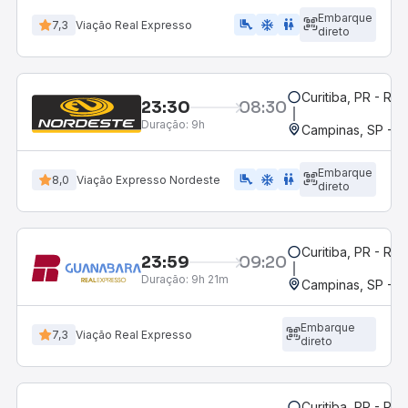
Embarque
airline_seat_legroom_extra
ac_unit
wc
7,3
Viação Real Expresso
direto
Curitiba, PR - Rod
23:30
08:30
Duração:
9h
Campinas, SP - 
Embarque
airline_seat_legroom_extra
ac_unit
WC
8,0
Viação Expresso Nordeste
direto
Curitiba, PR - Rod
23:59
09:20
Duração:
9h 21m
Campinas, SP - 
Embarque
7,3
Viação Real Expresso
direto
Curitiba, PR - Rod