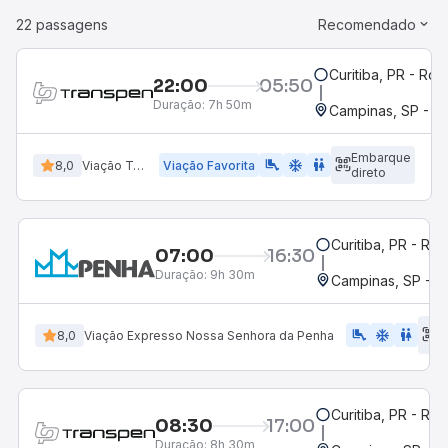
22 passagens
Recomendado
Curitiba, PR - Rod
22:00
05:50
Duração:
7h 50m
Campinas, SP - T
Embarque
airline_seat_legroom_extra
ac_unit
wc
8,0
Viação Transpen
Viação Favorita
direto
Curitiba, PR - Rod
07:00
16:30
Duração:
9h 30m
Campinas, SP - 
E
airline_seat_legroom_extra
ac_unit
WC
8,0
Viação Expresso Nossa Senhora da Penha
d
Curitiba, PR - Rod
08:30
17:00
Duração:
8h 30m