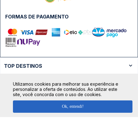
FORMAS DE PAGAMENTO
TOP DESTINOS
Ônibus Rio de Janeiro
TOP VIAÇÕES
Utilizamos cookies para melhorar sua experiência e
Ônibus São Paulo
personalizar a oferta de conteúdos. Ao utilizar este
Passagens Cometa
site, você concorda com o uso de cookies.
Ônibus Brasília
TOP RODOVIÁRIAS
Passagens Gontijo
Ônibus Campinas
Ok, entendi!
Rodoviária São Paulo - Tietê
Passagens 1001
Ônibus Londrina
Rodoviária Rio de Janeiro - Novo Rio
Passagens Águia Branca
+ Destinos
Rodoviária Belo Horizonte - Gov. Israel Pinheiro (Tergip)
Calçada das Margaridas, 163 - Sala 02 - Condomínio Centro
Passagens Pássaro Marron