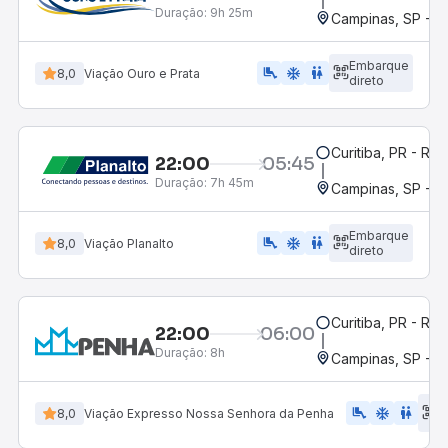
Duração:
9h 25m
Campinas, SP - 
Embarque
airline_seat_legroom_extra
ac_unit
WC
8,0
Viação Ouro e Prata
direto
Curitiba, PR - Rod
22:00
05:45
Duração:
7h 45m
Campinas, SP - 
Embarque
airline_seat_legroom_extra
ac_unit
WC
8,0
Viação Planalto
direto
Curitiba, PR - Rod
22:00
06:00
Duração:
8h
Campinas, SP - 
E
airline_seat_legroom_extra
ac_unit
WC
8,0
Viação Expresso Nossa Senhora da Penha
d