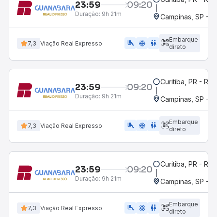
23:59
09:20
Duração:
9h 21m
Campinas, SP - 
Embarque
airline_seat_legroom_extra
ac_unit
wc
7,3
Viação Real Expresso
direto
Curitiba, PR - Rod
23:59
09:20
Duração:
9h 21m
Campinas, SP - 
Embarque
airline_seat_legroom_extra
ac_unit
wc
7,3
Viação Real Expresso
direto
Curitiba, PR - Rod
23:59
09:20
Duração:
9h 21m
Campinas, SP - 
Embarque
airline_seat_legroom_extra
ac_unit
wc
7,3
Viação Real Expresso
direto