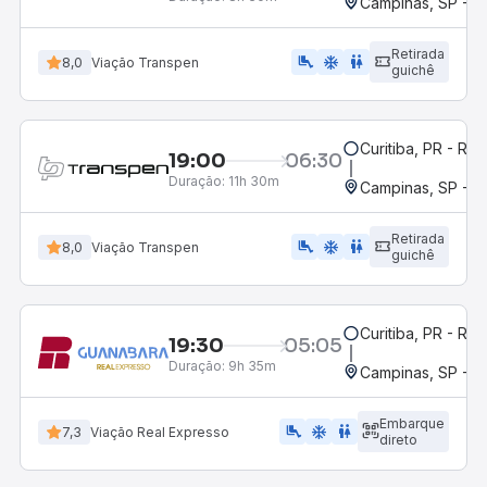
Campinas, SP - 
Retirada
airline_seat_legroom_extra
ac_unit
WC
8,0
Viação Transpen
guichê
Curitiba, PR - Rod
19:00
06:30
Duração:
11h 30m
Campinas, SP - 
Retirada
airline_seat_legroom_extra
ac_unit
WC
8,0
Viação Transpen
guichê
Curitiba, PR - Rod
19:30
05:05
Duração:
9h 35m
Campinas, SP - 
Embarque
airline_seat_legroom_extra
ac_unit
WC
7,3
Viação Real Expresso
direto