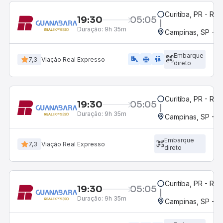
Curitiba, PR - Rod
19:30
05:05
Duração:
9h 35m
Campinas, SP - 
Embarque
airline_seat_legroom_extra
ac_unit
wc
7,3
Viação Real Expresso
direto
Curitiba, PR - Rod
19:30
05:05
Duração:
9h 35m
Campinas, SP - 
Embarque
7,3
Viação Real Expresso
direto
Curitiba, PR - Rod
19:30
05:05
Duração:
9h 35m
Campinas, SP - 