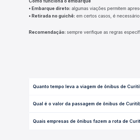
Como funciona o embarque
• Embarque direto:
algumas viações permitem apresen
• Retirada no guichê:
em certos casos, é necessário r
Recomendação:
sempre verifique as regras específ
Quanto tempo leva a viagem de ônibus de Curi
A viagem de ônibus de Curitiba, PR - TODOS para G
Qual é o valor da passagem de ônibus de Curit
executivo ou leito) e as condições de tráfego. Na
O preço da passagem de ônibus de Curitiba, PR - 
Quais empresas de ônibus fazem a rota de Cur
de poltrona e a antecedência da compra. Na Quero
As viações não identificadas operam o trecho de 
compara todas as opções — empresas, horários, ti