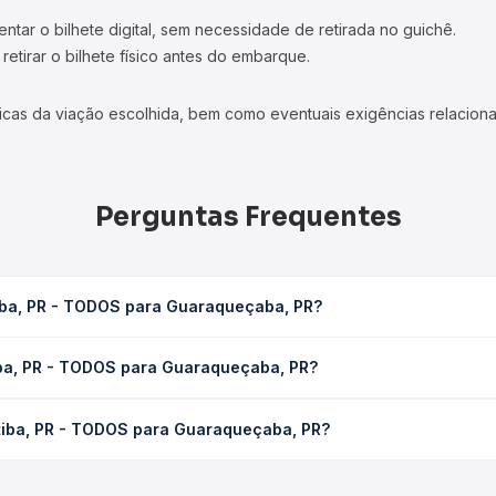
tar o bilhete digital, sem necessidade de retirada no guichê.
etirar o bilhete físico antes do embarque.
icas da viação escolhida, bem como eventuais exigências relaciona
Perguntas Frequentes
tiba, PR - TODOS para Guaraqueçaba, PR?
uaraqueçaba, PR leva em média 0 horas, podendo variar conforme a
iba, PR - TODOS para Guaraqueçaba, PR?
 Quero Passagem você consulta os horários disponíveis e vê a dur
TODOS para Guaraqueçaba, PR custa em média não identificado e va
itiba, PR - TODOS para Guaraqueçaba, PR?
 Passagem você compara os preços de todas as viações em tempo re
Curitiba, PR - TODOS para Guaraqueçaba, PR, com horários variado
pos de serviço e preços — em um só lugar e escolhe a que melhor 