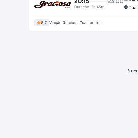
20:15
23:00
Duração:
2h 45m
Guar
8,7
Viação Graciosa Transportes
Procu