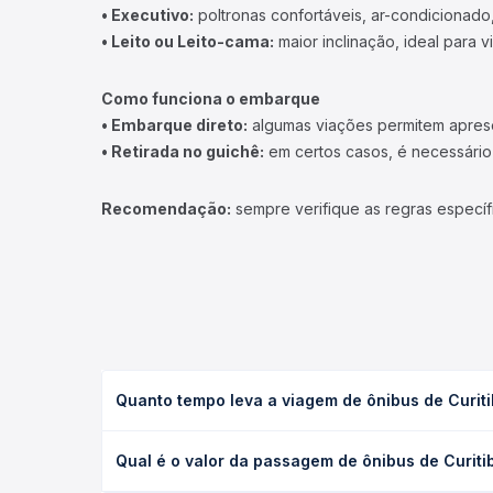
• Executivo:
poltronas confortáveis, ar-condicionado,
• Leito ou Leito-cama:
maior inclinação, ideal para 
Como funciona o embarque
• Embarque direto:
algumas viações permitem apresen
• Retirada no guichê:
em certos casos, é necessário r
Recomendação:
sempre verifique as regras específ
Quanto tempo leva a viagem de ônibus de Curit
A viagem de ônibus de Curitiba, PR - TODOS para G
Qual é o valor da passagem de ônibus de Curit
ou leito) e as condições de tráfego. Na Quero Pas