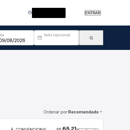
Central de Ajuda
ENTRAR
Ida
Volta (opcional)
Ordenar por:
Recomendado
65,21
R$
CONVENCIONAL