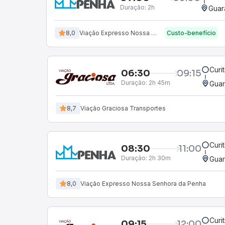
Duração:
2h
Guar
8,0
Viação Expresso Nossa Senhora da Penha
Custo-benefício
Curi
06:30
09:15
Duração:
2h 45m
Guar
8,7
Viação Graciosa Transportes
Curi
08:30
11:00
Duração:
2h 30m
Guar
8,0
Viação Expresso Nossa Senhora da Penha
Curi
09:15
12:00