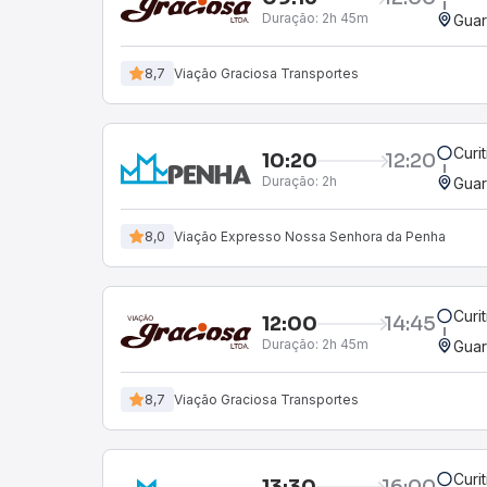
Duração:
2h 45m
Guar
8,7
Viação Graciosa Transportes
Curi
10:20
12:20
Duração:
2h
Guar
8,0
Viação Expresso Nossa Senhora da Penha
Curi
12:00
14:45
Duração:
2h 45m
Guar
8,7
Viação Graciosa Transportes
Curi
13:30
16:00