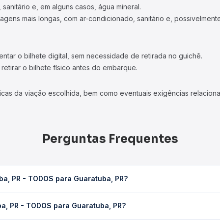
 sanitário e, em alguns casos, água mineral.
viagens mais longas, com ar-condicionado, sanitário e, possivelmente
tar o bilhete digital, sem necessidade de retirada no guichê.
etirar o bilhete físico antes do embarque.
icas da viação escolhida, bem como eventuais exigências relaciona
Perguntas Frequentes
iba, PR - TODOS para Guaratuba, PR?
uaratuba, PR leva em média 2h 27min, podendo variar conforme a vi
iba, PR - TODOS para Guaratuba, PR?
sagem você consulta os horários disponíveis e vê a duração exata