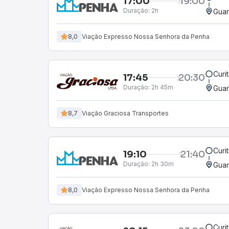
17:00
19:00
Duração:
2h
Guar
8,0
Viação Expresso Nossa Senhora da Penha
Curi
17:45
20:30
Duração:
2h 45m
Guar
8,7
Viação Graciosa Transportes
Curi
19:10
21:40
Duração:
2h 30m
Guar
8,0
Viação Expresso Nossa Senhora da Penha
Curi