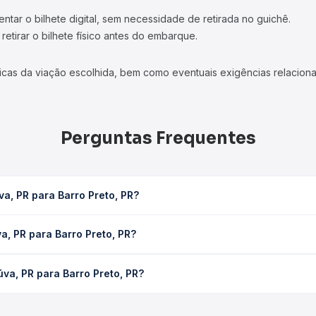
tar o bilhete digital, sem necessidade de retirada no guichê.
etirar o bilhete físico antes do embarque.
icas da viação escolhida, bem como eventuais exigências relaciona
Perguntas Frequentes
a, PR para Barro Preto, PR?
, PR leva em média 0 horas, podendo variar conforme a viação, o ti
a, PR para Barro Preto, PR?
consulta os horários disponíveis e vê a duração exata de cada op
 Barro Preto, PR custa em média não identificado e varia conforme
va, PR para Barro Preto, PR?
 compara os preços de todas as viações em tempo real e garante a
uriúva, PR para Barro Preto, PR, com horários variados ao longo 
reços — em um só lugar e escolhe a que melhor se encaixa na sua 