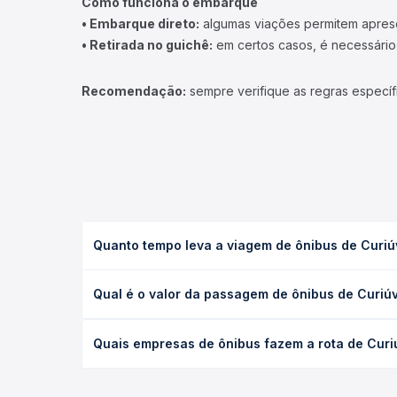
Como funciona o embarque
• Embarque direto:
algumas viações permitem apresen
• Retirada no guichê:
em certos casos, é necessário r
Recomendação:
sempre verifique as regras específ
Quanto tempo leva a viagem de ônibus de Curiúv
A viagem de ônibus de Curiúva, PR para Barro Preto
Qual é o valor da passagem de ônibus de Curiúv
as condições de tráfego. Na Quero Passagem você 
O preço da passagem de ônibus de Curiúva, PR para
Quais empresas de ônibus fazem a rota de Curiú
a antecedência da compra. Na Quero Passagem você
As viações não identificadas operam o trecho de C
opções — empresas, horários, tipos de serviço e p