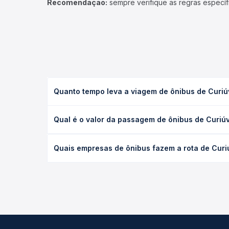
Recomendação:
sempre verifique as regras específ
Quanto tempo leva a viagem de ônibus de Curiúv
A viagem de ônibus de Curiúva, PR para Salto, SP l
Qual é o valor da passagem de ônibus de Curiúv
condições de tráfego. Na Quero Passagem você con
O preço da passagem de ônibus de Curiúva, PR para
Quais empresas de ônibus fazem a rota de Curiú
antecedência da compra. Na Quero Passagem você c
As viações não identificadas operam o trecho de C
— empresas, horários, tipos de serviço e preços —