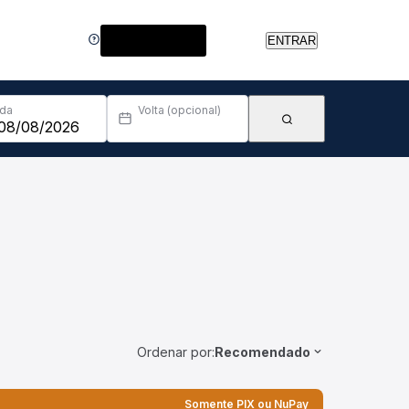
Central de Ajuda
ENTRAR
Ida
Volta (opcional)
Ordenar por:
Recomendado
Somente PIX ou NuPay