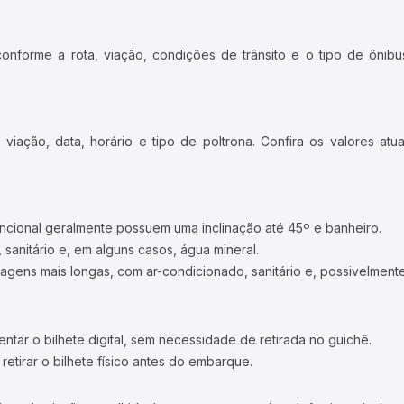
forme a rota, viação, condições de trânsito e o tipo de ônibus
iação, data, horário e tipo de poltrona. Confira os valores at
ncional geralmente possuem uma inclinação até 45º e banheiro.
 sanitário e, em alguns casos, água mineral.
viagens mais longas, com ar-condicionado, sanitário e, possivelmente
tar o bilhete digital, sem necessidade de retirada no guichê.
etirar o bilhete físico antes do embarque.