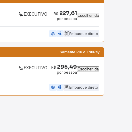
227,61
R$
EXECUTIVO
Escolher ida
por pessoa
ac_unit
wc
Embarque direto
Somente PIX ou NuPay
295,49
R$
EXECUTIVO
Escolher ida
por pessoa
ac_unit
wc
Embarque direto