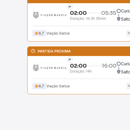
1°
Curi
02:00
05:35
Duração:
1d 3h 35min
Salt
8,7
Viação Garcia
PARTIDA PRÓXIMA
1°
Curi
02:00
16:00
Duração:
14h
Salt
8,7
Viação Garcia