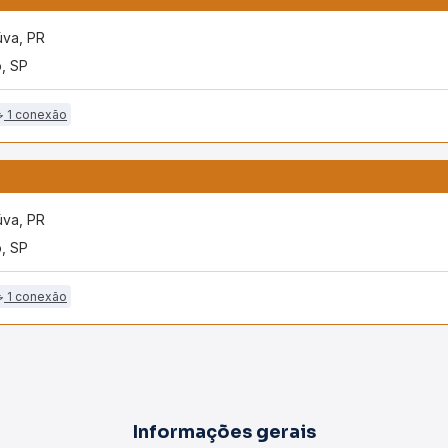
úva, PR
o, SP
1 conexão
úva, PR
o, SP
1 conexão
Informações gerais