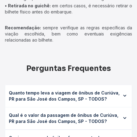
• Retirada no guichê:
em certos casos, é necessário retirar o
bilhete físico antes do embarque.
Recomendação:
sempre verifique as regras específicas da
viação escolhida, bem como eventuais exigências
relacionadas ao bilhete.
Perguntas Frequentes
Quanto tempo leva a viagem de ônibus de Curiúva,
PR para São José dos Campos, SP - TODOS?
A viagem de ônibus de Curiúva, PR para São José dos
Qual é o valor da passagem de ônibus de Curiúva,
Campos, SP - TODOS leva em média 11h 45min, podendo
PR para São José dos Campos, SP - TODOS?
variar conforme a viação, o tipo de serviço (convencional,
executivo ou leito) e as condições de tráfego. Na Quero
O preço da passagem de ônibus de Curiúva, PR para São
Passagem você consulta os horários disponíveis e vê a