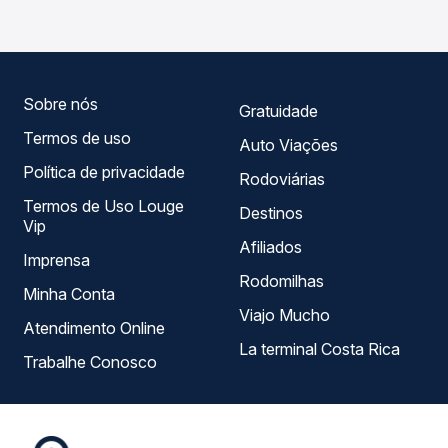
roteiro.
compara todas as opções — empresas, horários, tipos de
serviço e preços — em um só lugar e escolhe a que
melhor se encaixa na sua viagem.
Sobre nós
Gratuidade
Termos de uso
Auto Viações
Política de privacidade
Rodoviárias
Termos de Uso Louge
Destinos
Vip
Afiliados
Imprensa
Rodomilhas
Minha Conta
Viajo Mucho
Atendimento Online
La terminal Costa Rica
Trabalhe Conosco