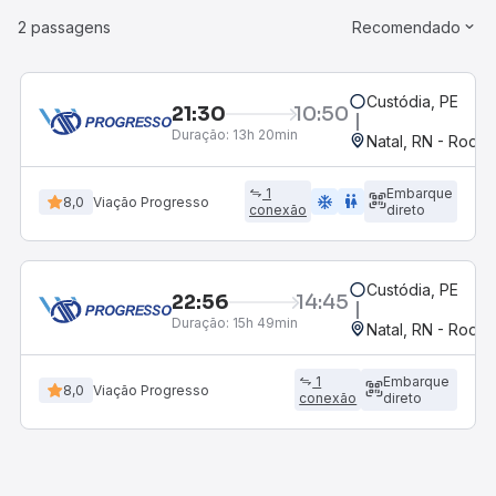
2 passagens
Recomendado
Custódia, PE
21:30
10:50
Duração:
13h 20min
Natal, RN - Rodov
1
Embarque
ac_unit
wc
8,0
Viação Progresso
conexão
direto
Custódia, PE
22:56
14:45
Duração:
15h 49min
Natal, RN - Rodov
1
Embarque
8,0
Viação Progresso
conexão
direto