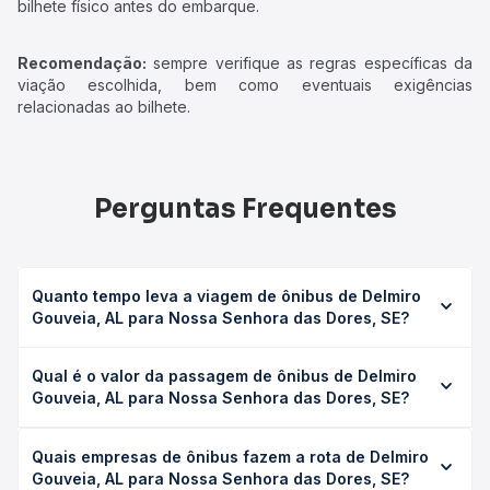
bilhete físico antes do embarque.
Recomendação:
sempre verifique as regras específicas da
viação escolhida, bem como eventuais exigências
relacionadas ao bilhete.
Perguntas Frequentes
Quanto tempo leva a viagem de ônibus de Delmiro
Gouveia, AL para Nossa Senhora das Dores, SE?
A viagem de ônibus de Delmiro Gouveia, AL para Nossa
Qual é o valor da passagem de ônibus de Delmiro
Senhora das Dores, SE leva em média 0 horas, podendo
Gouveia, AL para Nossa Senhora das Dores, SE?
variar conforme a viação, o tipo de serviço (convencional,
executivo ou leito) e as condições de tráfego. Na Quero
O preço da passagem de ônibus de Delmiro Gouveia, AL
Passagem você consulta os horários disponíveis e vê a
Quais empresas de ônibus fazem a rota de Delmiro
para Nossa Senhora das Dores, SE custa em média não
duração exata de cada opção na data desejada.
Gouveia, AL para Nossa Senhora das Dores, SE?
identificado e varia conforme a data da viagem, a