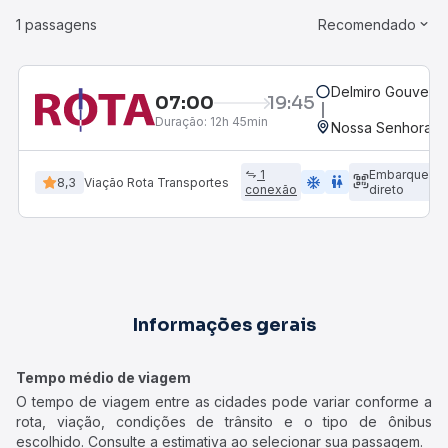
1 passagens
Recomendado
Delmiro Gouveia,
07:00
19:45
Duração:
12h 45min
Nossa Senhora d
1
Embarque
ac_unit
wc
8,3
Viação Rota Transportes
conexão
direto
Informações gerais
Tempo médio de viagem
O tempo de viagem entre as cidades pode variar conforme a
rota, viação, condições de trânsito e o tipo de ônibus
escolhido. Consulte a estimativa ao selecionar sua passagem.