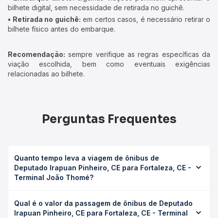
bilhete digital, sem necessidade de retirada no guichê.
• Retirada no guichê:
em certos casos, é necessário retirar o
bilhete físico antes do embarque.
Recomendação:
sempre verifique as regras específicas da
viação escolhida, bem como eventuais exigências
relacionadas ao bilhete.
Perguntas Frequentes
Quanto tempo leva a viagem de ônibus de
Deputado Irapuan Pinheiro, CE para Fortaleza, CE -
Terminal João Thomé?
A viagem de ônibus de Deputado Irapuan Pinheiro, CE
Qual é o valor da passagem de ônibus de Deputado
para Fortaleza, CE - Terminal João Thomé leva em média
Irapuan Pinheiro, CE para Fortaleza, CE - Terminal
6h 44min, podendo variar conforme a viação, o tipo de