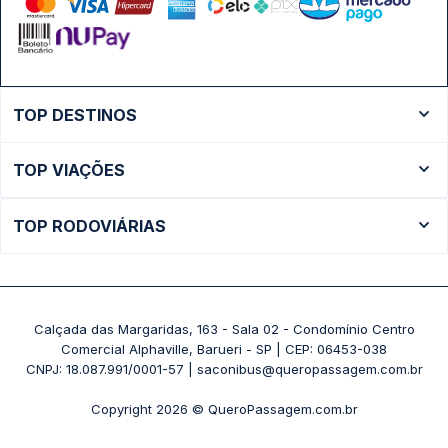
TOP DESTINOS
Ônibus Rio de Janeiro
TOP VIAÇÕES
Ônibus São Paulo
Passagens Cometa
Ônibus Brasília
TOP RODOVIÁRIAS
Passagens Gontijo
Ônibus Campinas
Rodoviária São Paulo - Tietê
Passagens 1001
Ônibus Londrina
Rodoviária Rio de Janeiro - Novo Rio
Passagens Águia Branca
+ Destinos
Rodoviária Belo Horizonte - Gov. Israel Pinheiro (Tergip)
Calçada das Margaridas, 163 - Sala 02 - Condomínio Centro
Passagens Pássaro Marron
Comercial Alphaville, Barueri - SP | CEP: 06453-038
Rodoviária Curitiba
+ Viações
CNPJ: 18.087.991/0001-57 | saconibus@queropassagem.com.br
Rodoviária São Paulo - Barra Funda
Copyright 2026 © QueroPassagem.com.br
+ Rodoviárias