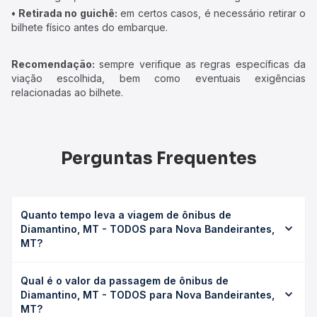
• Retirada no guichê:
em certos casos, é necessário retirar o
bilhete físico antes do embarque.
Recomendação:
sempre verifique as regras específicas da
viação escolhida, bem como eventuais exigências
relacionadas ao bilhete.
Perguntas Frequentes
Quanto tempo leva a viagem de ônibus de
Diamantino, MT - TODOS para Nova Bandeirantes,
MT?
A viagem de ônibus de Diamantino, MT - TODOS para
Qual é o valor da passagem de ônibus de
Nova Bandeirantes, MT leva em média 0 horas, podendo
Diamantino, MT - TODOS para Nova Bandeirantes,
variar conforme a viação, o tipo de serviço (convencional,
MT?
executivo ou leito) e as condições de tráfego. Na Quero