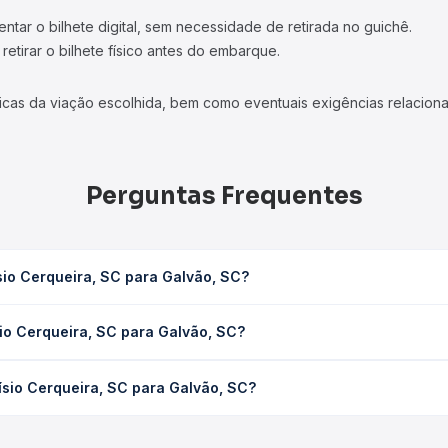
tar o bilhete digital, sem necessidade de retirada no guichê.
etirar o bilhete físico antes do embarque.
icas da viação escolhida, bem como eventuais exigências relaciona
Perguntas Frequentes
sio Cerqueira, SC para Galvão, SC?
 Galvão, SC leva em média 0 horas, podendo variar conforme a viaç
io Cerqueira, SC para Galvão, SC?
em você consulta os horários disponíveis e vê a duração exata de
ra, SC para Galvão, SC custa em média não identificado e varia co
ísio Cerqueira, SC para Galvão, SC?
ssagem você compara os preços de todas as viações em tempo real 
ionísio Cerqueira, SC para Galvão, SC, com horários variados ao 
rviço e preços — em um só lugar e escolhe a que melhor se encaix