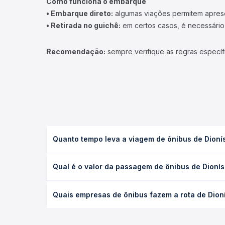
Como funciona o embarque
• Embarque direto:
algumas viações permitem apresen
• Retirada no guichê:
em certos casos, é necessário r
Recomendação:
sempre verifique as regras específ
Quanto tempo leva a viagem de ônibus de Dioní
A viagem de ônibus de Dionísio Cerqueira, SC para
Qual é o valor da passagem de ônibus de Dionís
leito) e as condições de tráfego. Na Quero Passag
O preço da passagem de ônibus de Dionísio Cerquei
Quais empresas de ônibus fazem a rota de Dion
poltrona e a antecedência da compra. Na Quero Pa
As viações não identificadas operam o trecho de D
todas as opções — empresas, horários, tipos de se