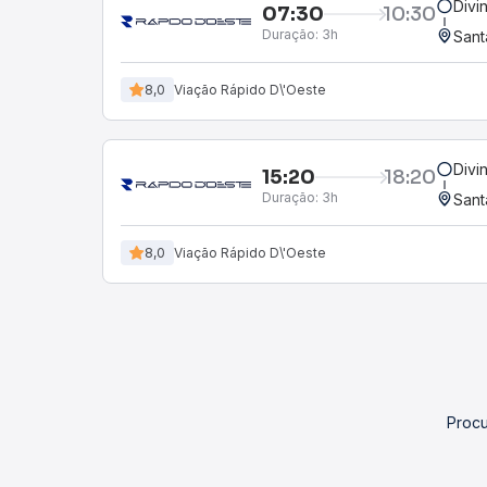
Divi
07:30
10:30
Duração:
3h
Sant
8,0
Viação Rápido D\'Oeste
Divi
15:20
18:20
Duração:
3h
Sant
8,0
Viação Rápido D\'Oeste
Procu