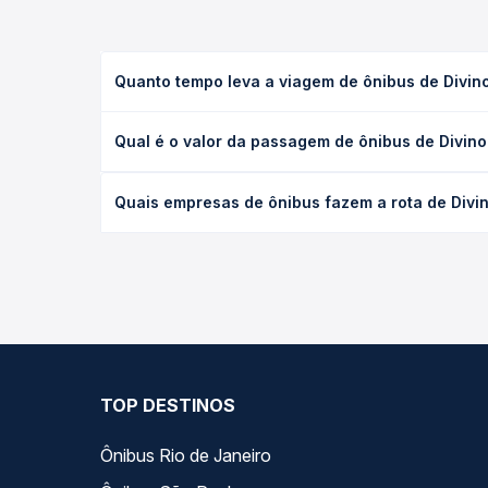
Quanto tempo leva a viagem de ônibus de Divin
A viagem de ônibus de Divinolândia, SP para Santa
Qual é o valor da passagem de ônibus de Divino
executivo ou leito) e as condições de tráfego. Na
O preço da passagem de ônibus de Divinolândia, SP
Quais empresas de ônibus fazem a rota de Divi
poltrona e a antecedência da compra. Na Quero Pa
As viações Rápido D\'Oeste operam o trecho de Di
compara todas as opções — empresas, horários, ti
TOP DESTINOS
Ônibus Rio de Janeiro