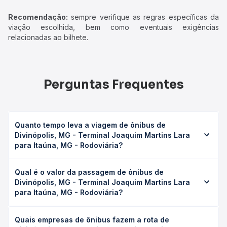
Recomendação:
sempre verifique as regras específicas da
viação escolhida, bem como eventuais exigências
relacionadas ao bilhete.
Perguntas Frequentes
Quanto tempo leva a viagem de ônibus de
Divinópolis, MG - Terminal Joaquim Martins Lara
para Itaúna, MG - Rodoviária?
A viagem de ônibus de Divinópolis, MG - Terminal Joaquim
Qual é o valor da passagem de ônibus de
Martins Lara para Itaúna, MG - Rodoviária leva em média
Divinópolis, MG - Terminal Joaquim Martins Lara
0h 55min, podendo variar conforme a viação, o tipo de
para Itaúna, MG - Rodoviária?
serviço (convencional, executivo ou leito) e as condições
de tráfego. Na Quero Passagem você consulta os horários
O preço da passagem de ônibus de Divinópolis, MG -
disponíveis e vê a duração exata de cada opção na data
Quais empresas de ônibus fazem a rota de
Terminal Joaquim Martins Lara para Itaúna, MG -
desejada.