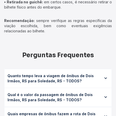
• Retirada no guichê:
em certos casos, é necessário retirar o
bilhete físico antes do embarque.
Recomendação:
sempre verifique as regras específicas da
viação escolhida, bem como eventuais exigências
relacionadas ao bilhete.
Perguntas Frequentes
Quanto tempo leva a viagem de ônibus de Dois
Irmãos, RS para Soledade, RS - TODOS?
A viagem de ônibus de Dois Irmãos, RS para Soledade, RS
Qual é o valor da passagem de ônibus de Dois
- TODOS leva em média 4h 40min, podendo variar
Irmãos, RS para Soledade, RS - TODOS?
conforme a viação, o tipo de serviço (convencional,
executivo ou leito) e as condições de tráfego. Na Quero
O preço da passagem de ônibus de Dois Irmãos, RS para
Passagem você consulta os horários disponíveis e vê a
Quais empresas de ônibus fazem a rota de Dois
Soledade, RS - TODOS custa em média R$ 105,15 e varia