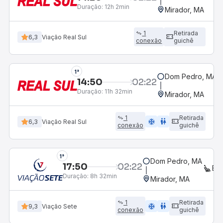
Duração:
12h 2min
Mirador, MA
1
Retirada
6,3
Viação Real Sul
conexão
guichê
1°
Dom Pedro, MA
14:50
02:22
Duração:
11h 32min
Mirador, MA
1
Retirada
ac_unit
wc
6,3
Viação Real Sul
conexão
guichê
1°
Dom Pedro, MA
17:50
02:22
EX
Duração:
8h 32min
Mirador, MA
1
Retirada
ac_unit
wc
9,3
Viação Sete
conexão
guichê