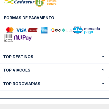
FORMAS DE PAGAMENTO
TOP DESTINOS
Ônibus Rio de Janeiro
TOP VIAÇÕES
Ônibus São Paulo
Passagens Cometa
Ônibus Brasília
TOP RODOVIÁRIAS
Passagens Gontijo
Ônibus Campinas
Rodoviária São Paulo - Tietê
Passagens 1001
Ônibus Londrina
Rodoviária Rio de Janeiro - Novo Rio
Passagens Águia Branca
+ Destinos
Rodoviária Belo Horizonte - Gov. Israel Pinheiro (Tergip)
Calçada das Margaridas, 163 - Sala 02 - Condomínio Centro