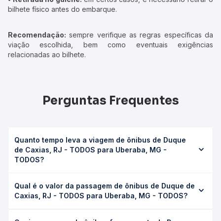
bilhete físico antes do embarque.
Recomendação:
sempre verifique as regras específicas da
viação escolhida, bem como eventuais exigências
relacionadas ao bilhete.
Perguntas Frequentes
Quanto tempo leva a viagem de ônibus de Duque
de Caxias, RJ - TODOS para Uberaba, MG -
TODOS?
A viagem de ônibus de Duque de Caxias, RJ - TODOS
Qual é o valor da passagem de ônibus de Duque de
para Uberaba, MG - TODOS leva em média 15h 30min,
Caxias, RJ - TODOS para Uberaba, MG - TODOS?
podendo variar conforme a viação, o tipo de serviço
(convencional, executivo ou leito) e as condições de
O preço da passagem de ônibus de Duque de Caxias, RJ
tráfego. Na Quero Passagem você consulta os horários