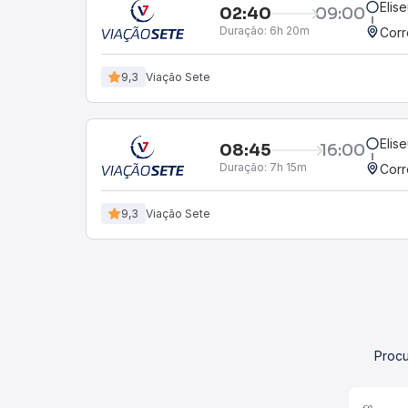
Elise
02:40
09:00
Duração:
6h 20m
Corr
9,3
Viação Sete
Elise
08:45
16:00
Duração:
7h 15m
Corr
9,3
Viação Sete
Procu