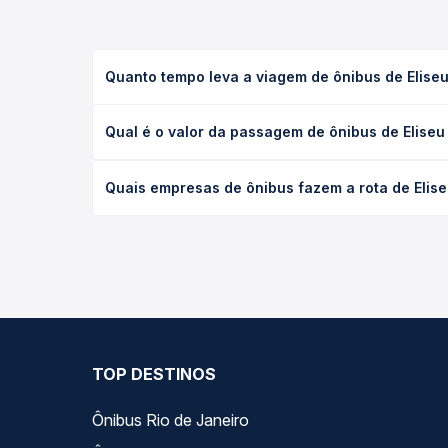
Quanto tempo leva a viagem de ônibus de Eliseu 
A viagem de ônibus de Eliseu Martins, PI para Corr
Qual é o valor da passagem de ônibus de Eliseu 
executivo ou leito) e as condições de tráfego. Na
O preço da passagem de ônibus de Eliseu Martins, P
Quais empresas de ônibus fazem a rota de Eliseu
poltrona e a antecedência da compra. Na Quero Pa
As viações Expresso Floriano, Transpiauí, Sete, Por
Quero Passagem você compara todas as opções — em
TOP DESTINOS
Ônibus Rio de Janeiro