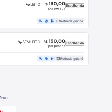
130,00
R$
LEITO
Escolher ida
por pessoa
airline_seat_legroom_extra
ac_unit
wc
Retirada guichê
150,00
R$
SEMILEITO
Escolher ida
por pessoa
airline_seat_legroom_extra
ac_unit
WC
Retirada guichê
ência.