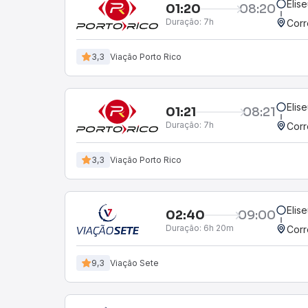
Elise
01:20
08:20
Duração:
7h
Corr
3,3
Viação Porto Rico
Elise
01:21
08:21
Duração:
7h
Corr
3,3
Viação Porto Rico
Elise
02:40
09:00
Duração:
6h 20m
Corr
9,3
Viação Sete