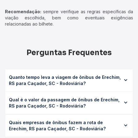
Recomendação:
sempre verifique as regras específicas da
viação escolhida, bem como eventuais exigências
relacionadas ao bilhete.
Perguntas Frequentes
Quanto tempo leva a viagem de ônibus de Erechim,
RS para Caçador, SC - Rodoviária?
A viagem de ônibus de Erechim, RS para Caçador, SC -
Qual é o valor da passagem de ônibus de Erechim,
Rodoviária leva em média 6h 21min, podendo variar
RS para Caçador, SC - Rodoviária?
conforme a viação, o tipo de serviço (convencional,
executivo ou leito) e as condições de tráfego. Na Quero
O preço da passagem de ônibus de Erechim, RS para
Passagem você consulta os horários disponíveis e vê a
Quais empresas de ônibus fazem a rota de
Caçador, SC - Rodoviária custa em média R$ 119,98 e
duração exata de cada opção na data desejada.
Erechim, RS para Caçador, SC - Rodoviária?
varia conforme a data da viagem, a empresa, o tipo de
poltrona e a antecedência da compra. Na Quero