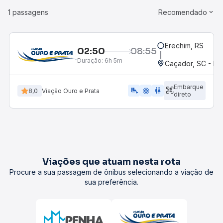
1 passagens
Recomendado
Erechim, RS
02:50
08:55
Duração:
6h 5m
Caçador, SC - Ro
Embarque
airline_seat_legroom_extra
ac_unit
WC
8,0
Viação Ouro e Prata
direto
Viações que atuam nesta rota
Procure a sua passagem de ônibus selecionando a viação de
sua preferência.