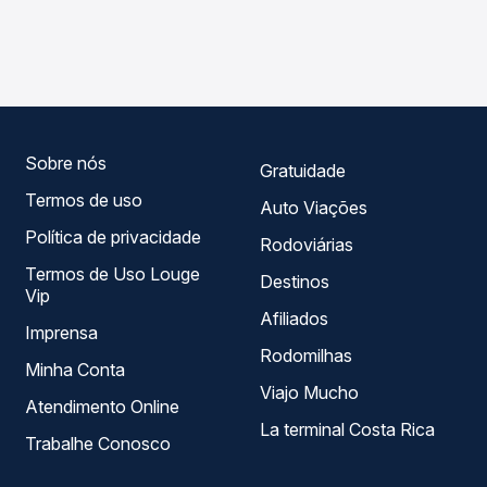
As viações Ouro e Prata operam o trecho de Erechim, RS
compara os preços de todas as viações em tempo real e
para Pinheiro Preto, SC, com horários variados ao longo
garante a melhor oferta para o seu roteiro.
do dia. Na Quero Passagem você compara todas as
opções — empresas, horários, tipos de serviço e preços
— em um só lugar e escolhe a que melhor se encaixa na
sua viagem.
Sobre nós
Gratuidade
Termos de uso
Auto Viações
Política de privacidade
Rodoviárias
Termos de Uso Louge
Destinos
Vip
Afiliados
Imprensa
Rodomilhas
Minha Conta
Viajo Mucho
Atendimento Online
La terminal Costa Rica
Trabalhe Conosco