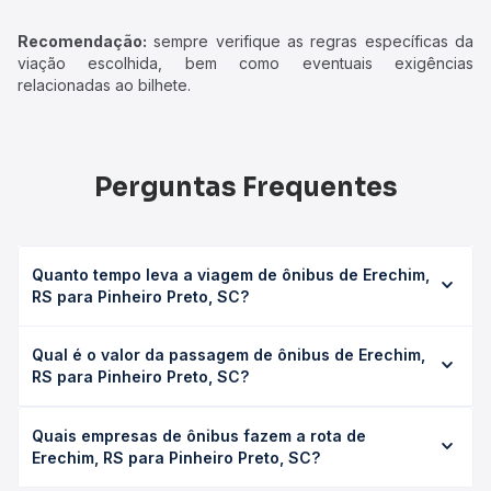
Recomendação:
sempre verifique as regras específicas da
viação escolhida, bem como eventuais exigências
relacionadas ao bilhete.
Perguntas Frequentes
Quanto tempo leva a viagem de ônibus de Erechim,
RS para Pinheiro Preto, SC?
A viagem de ônibus de Erechim, RS para Pinheiro Preto,
Qual é o valor da passagem de ônibus de Erechim,
SC leva em média 4h 18min, podendo variar conforme a
RS para Pinheiro Preto, SC?
viação, o tipo de serviço (convencional, executivo ou
leito) e as condições de tráfego. Na Quero Passagem
O preço da passagem de ônibus de Erechim, RS para
você consulta os horários disponíveis e vê a duração
Quais empresas de ônibus fazem a rota de
Pinheiro Preto, SC custa em média R$ 104,98 e varia
exata de cada opção na data desejada.
Erechim, RS para Pinheiro Preto, SC?
conforme a data da viagem, a empresa, o tipo de poltrona
e a antecedência da compra. Na Quero Passagem você