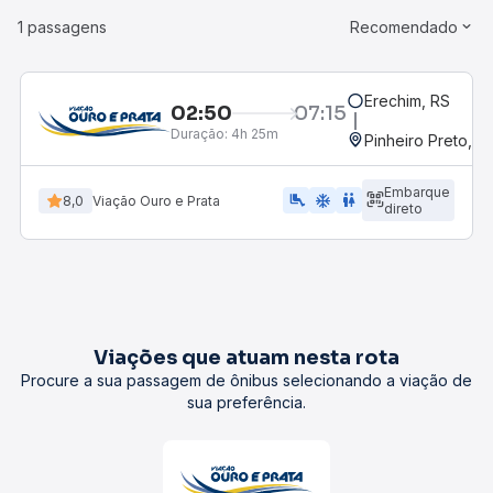
1 passagens
Recomendado
Erechim, RS
02:50
07:15
Duração:
4h 25m
Pinheiro Preto, S
Embarque
airline_seat_legroom_extra
ac_unit
WC
8,0
Viação Ouro e Prata
direto
Viações que atuam nesta rota
Procure a sua passagem de ônibus selecionando a viação de
sua preferência.