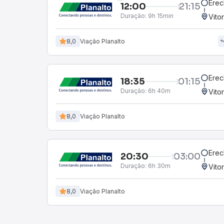
Erec
12:00
21:15
Duração:
9h 15min
Vito
8,0
Viação Planalto
Erec
18:35
01:15
Duração:
6h 40m
Vito
8,0
Viação Planalto
Erec
20:30
03:00
Duração:
6h 30m
Vito
8,0
Viação Planalto