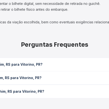
tar o bilhete digital, sem necessidade de retirada no guichê.
etirar o bilhete físico antes do embarque.
icas da viação escolhida, bem como eventuais exigências relaciona
Perguntas Frequentes
m, RS para Vitorino, PR?
R leva em média 6h 33min, podendo variar conforme a viação, o tipo
m, RS para Vitorino, PR?
consulta os horários disponíveis e vê a duração exata de cada op
 Vitorino, PR custa em média R$ 119,65 e varia conforme a data da
im, RS para Vitorino, PR?
ompara os preços de todas as viações em tempo real e garante a m
rechim, RS para Vitorino, PR, com horários variados ao longo do 
reços — em um só lugar e escolhe a que melhor se encaixa na sua 