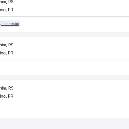
him, RS
rino, PR
1 conexão
him, RS
rino, PR
him, RS
rino, PR