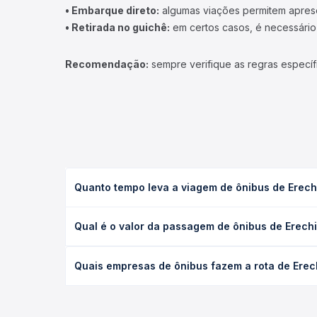
• Embarque direto:
algumas viações permitem apresen
• Retirada no guichê:
em certos casos, é necessário r
Recomendação:
sempre verifique as regras específ
Quanto tempo leva a viagem de ônibus de Erechi
A viagem de ônibus de Erechim, RS para Vitorino, P
Qual é o valor da passagem de ônibus de Erechi
as condições de tráfego. Na Quero Passagem você 
O preço da passagem de ônibus de Erechim, RS para
Quais empresas de ônibus fazem a rota de Erech
antecedência da compra. Na Quero Passagem você c
As viações não identificadas operam o trecho de E
opções — empresas, horários, tipos de serviço e p