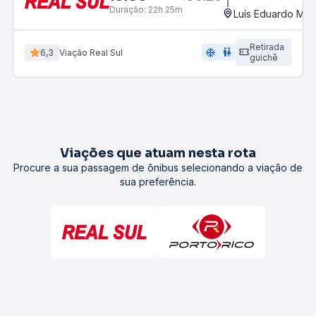
Duração:
22h 25m
Luís Eduardo Mag
Retirada
ac_unit
wc
6,3
Viação Real Sul
guichê
Viações que atuam nesta rota
Procure a sua passagem de ônibus selecionando a viação de
sua preferência.