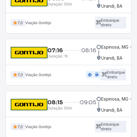
Duração:
50m
Urandi, BA
Embarque
7,0
Viação Gontijo
direto
Espinosa, MG - R
07:16
08:16
Duração:
1h
Urandi, BA
Embarque
ac_unit
wc
7,0
Viação Gontijo
direto
Espinosa, MG - R
08:15
09:05
Duração:
50m
Urandi, BA
Embarque
7,0
Viação Gontijo
direto