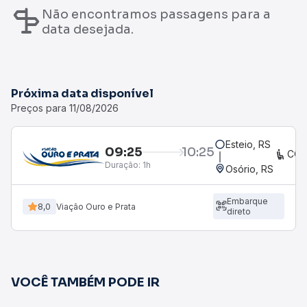
Não encontramos passagens para a
data desejada.
Próxima data disponível
Preços para 11/08/2026
Esteio, RS
09:25
10:25
CON
Duração:
1h
Osório, RS
Embarque
8,0
Viação Ouro e Prata
direto
VOCÊ TAMBÉM PODE IR