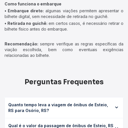
Como funciona o embarque
• Embarque direto:
algumas viações permitem apresentar o
bilhete digital, sem necessidade de retirada no guichê.
• Retirada no guichê:
em certos casos, é necessário retirar o
bilhete físico antes do embarque.
Recomendação:
sempre verifique as regras específicas da
viação escolhida, bem como eventuais exigências
relacionadas ao bilhete.
Perguntas Frequentes
Quanto tempo leva a viagem de ônibus de Esteio,
RS para Osório, RS?
A viagem de ônibus de Esteio, RS para Osório, RS leva em
Qual é o valor da passagem de ônibus de Esteio, RS
média 1h 1min, podendo variar conforme a viação, o tipo