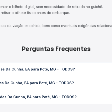
tar o bilhete digital, sem necessidade de retirada no guichê.
etirar o bilhete físico antes do embarque.
icas da viação escolhida, bem como eventuais exigências relaciona
Perguntas Frequentes
ides Da Cunha, BA para Poté, MG - TODOS?
 Poté, MG - TODOS leva em média 0 horas, podendo variar conforme
des Da Cunha, BA para Poté, MG - TODOS?
 Quero Passagem você consulta os horários disponíveis e vê a dur
ha, BA para Poté, MG - TODOS custa em média não identificado e v
lides Da Cunha, BA para Poté, MG - TODOS?
 Passagem você compara os preços de todas as viações em tempo re
Euclides Da Cunha, BA para Poté, MG - TODOS, com horários varia
pos de serviço e preços — em um só lugar e escolhe a que melhor 