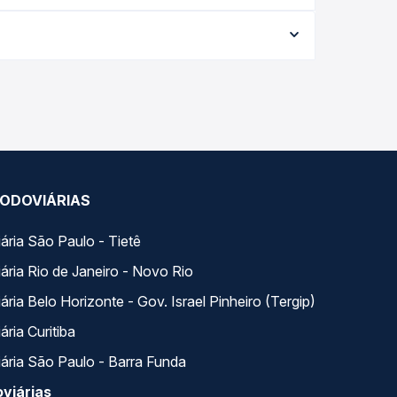
$ 481,08 e varia conforme a data da viagem, a
ações em tempo real e garante a melhor oferta
os variados ao longo do dia. Na Quero Passagem
lhor se encaixa na sua viagem.
ODOVIÁRIAS
ária São Paulo - Tietê
ária Rio de Janeiro - Novo Rio
ria Belo Horizonte - Gov. Israel Pinheiro (Tergip)
ria Curitiba
ária São Paulo - Barra Funda
viárias