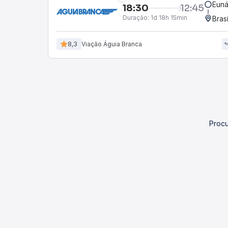
Euná
18:30
12:45
Duração:
1d 18h 15min
Bras
8,3
Viação Águia Branca
Procu