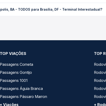
TODOS para Brasília, DF - Terminal Interestadual custa em média R
olis, BA - TODOS para Brasília, DF - Terminal Interestadual?
compra. Na Quero Passagem você compara os preços de todas as vi
BA - TODOS para Brasília, DF - Terminal Interestadual, com horári
s, tipos de serviço e preços — em um só lugar e escolhe a que me
TOP VIAÇÕES
TOP R
Passagens Cometa
Rodovi
Passagens Gontijo
Rodovi
Passagens 1001
Rodoviá
Passagens Águia Branca
Rodoviá
Passagens Pássaro Marron
Rodovi
+ Viações
+ Rodo