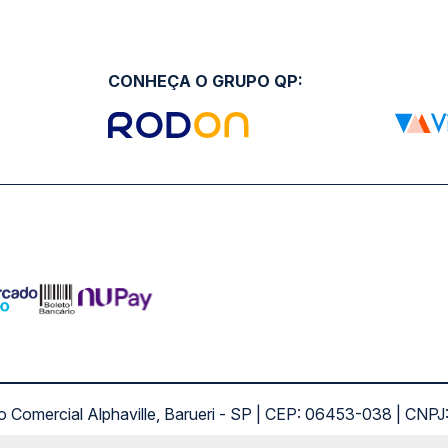
CONHEÇA O GRUPO QP:
ro Comercial Alphaville, Barueri - SP | CEP: 06453-038 | C
Copyright 2026 © QueroPassagem.com.br