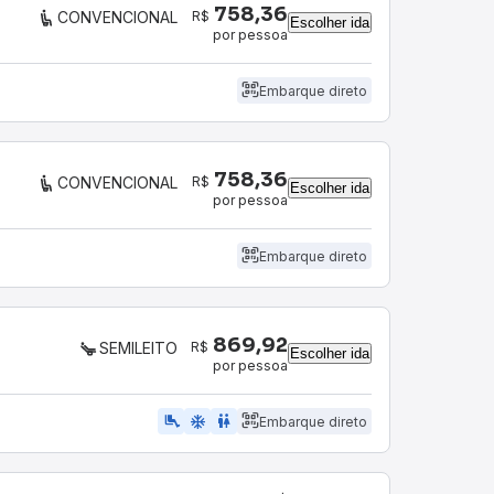
758,36
R$
CONVENCIONAL
Escolher ida
por pessoa
Embarque direto
758,36
R$
CONVENCIONAL
Escolher ida
por pessoa
Embarque direto
869,92
R$
SEMILEITO
Escolher ida
por pessoa
airline_seat_legroom_extra
ac_unit
WC
Embarque direto