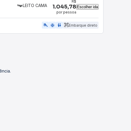
R$
LEITO CAMA
1.045,78
Escolher ida
por pessoa
airline_seat_legroom_extra
ac_unit
wc
Embarque direto
ência.