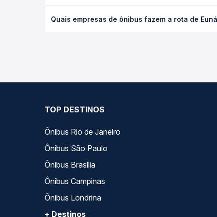
desejada.
O preço da passagem de ônibus de Eunápolis, BA - 
Quais empresas de ônibus fazem a rota de Eunáp
empresa, o tipo de poltrona e a antecedência da 
para o seu roteiro.
As viações Nacional operam o trecho de Eunápolis, 
você compara todas as opções — empresas, horário
TOP DESTINOS
Ônibus Rio de Janeiro
Ônibus São Paulo
Ônibus Brasília
Ônibus Campinas
Ônibus Londrina
+ Destinos