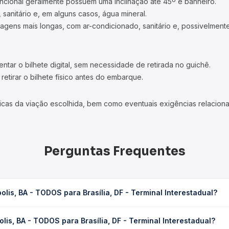
ncional geralmente possuem uma inclinação até 45º e banheiro.
 sanitário e, em alguns casos, água mineral.
viagens mais longas, com ar-condicionado, sanitário e, possivelmente
tar o bilhete digital, sem necessidade de retirada no guichê.
etirar o bilhete físico antes do embarque.
icas da viação escolhida, bem como eventuais exigências relaciona
Perguntas Frequentes
lis, BA - TODOS para Brasília, DF - Terminal Interestadual?
rasília, DF - Terminal Interestadual leva em média 27h 38min, pod
is, BA - TODOS para Brasília, DF - Terminal Interestadual?
 de tráfego. Na Quero Passagem você consulta os horários disponív