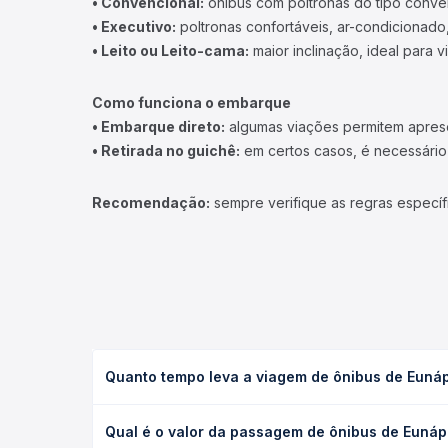
• Convencional:
ônibus com poltronas do tipo conve
• Executivo:
poltronas confortáveis, ar-condicionado,
• Leito ou Leito-cama:
maior inclinação, ideal para 
Como funciona o embarque
• Embarque direto:
algumas viações permitem apresen
• Retirada no guichê:
em certos casos, é necessário r
Recomendação:
sempre verifique as regras específ
Quanto tempo leva a viagem de ônibus de Eunápo
A viagem de ônibus de Eunápolis, BA - TODOS para B
Qual é o valor da passagem de ônibus de Eunápol
(convencional, executivo ou leito) e as condições