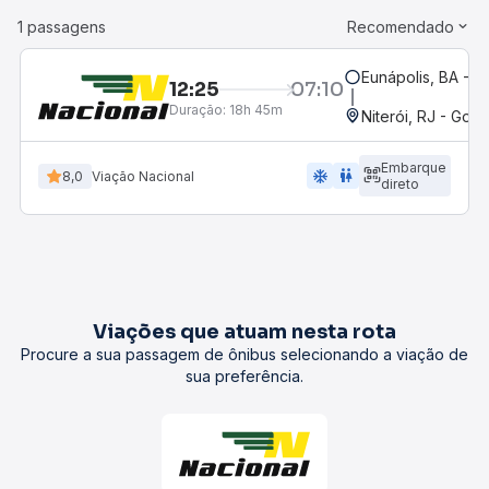
1 passagens
Recomendado
Eunápolis, BA - 
12:25
07:10
Duração:
18h 45m
Niterói, RJ - Gov.
Embarque
ac_unit
wc
8,0
Viação Nacional
direto
Viações que atuam nesta rota
Procure a sua passagem de ônibus selecionando a viação de
sua preferência.