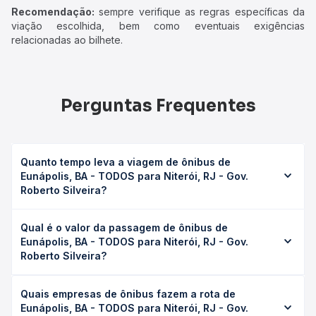
Recomendação:
sempre verifique as regras específicas da
viação escolhida, bem como eventuais exigências
relacionadas ao bilhete.
Perguntas Frequentes
Quanto tempo leva a viagem de ônibus de
Eunápolis, BA - TODOS para Niterói, RJ - Gov.
Roberto Silveira?
A viagem de ônibus de Eunápolis, BA - TODOS para
Qual é o valor da passagem de ônibus de
Niterói, RJ - Gov. Roberto Silveira leva em média 18h
Eunápolis, BA - TODOS para Niterói, RJ - Gov.
45min, podendo variar conforme a viação, o tipo de
Roberto Silveira?
serviço (convencional, executivo ou leito) e as condições
de tráfego. Na Quero Passagem você consulta os horários
O preço da passagem de ônibus de Eunápolis, BA -
disponíveis e vê a duração exata de cada opção na data
Quais empresas de ônibus fazem a rota de
TODOS para Niterói, RJ - Gov. Roberto Silveira custa em
desejada.
Eunápolis, BA - TODOS para Niterói, RJ - Gov.
média R$ 433,17 e varia conforme a data da viagem, a