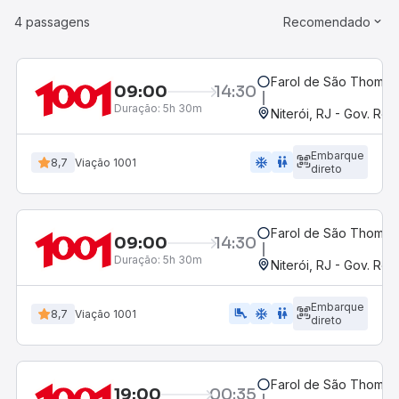
4 passagens
Recomendado
Farol de São Thomé, 
09:00
14:30
Duração:
5h 30m
Niterói, RJ - Gov. Rob
Embarque
ac_unit
wc
8,7
Viação 1001
direto
Farol de São Thomé, 
09:00
14:30
Duração:
5h 30m
Niterói, RJ - Gov. Rob
Embarque
airline_seat_legroom_extra
ac_unit
wc
8,7
Viação 1001
direto
Farol de São Thomé, 
19:00
00:35