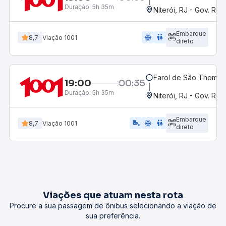
Duração:
5h 35m
Niterói, RJ - Gov. Rob
Embarque
ac_unit
wc
8,7
Viação 1001
direto
Farol de São Thomé, 
19:00
00:35
Duração:
5h 35m
Niterói, RJ - Gov. Rob
Embarque
airline_seat_legroom_extra
ac_unit
wc
8,7
Viação 1001
direto
Viações que atuam nesta rota
Procure a sua passagem de ônibus selecionando a viação de
sua preferência.