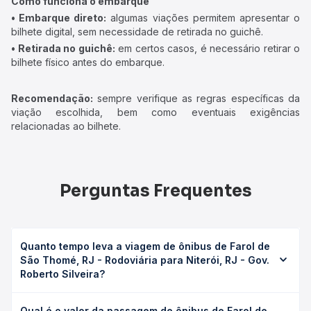
Como funciona o embarque
• Embarque direto:
algumas viações permitem apresentar o
bilhete digital, sem necessidade de retirada no guichê.
• Retirada no guichê:
em certos casos, é necessário retirar o
bilhete físico antes do embarque.
Recomendação:
sempre verifique as regras específicas da
viação escolhida, bem como eventuais exigências
relacionadas ao bilhete.
Perguntas Frequentes
Quanto tempo leva a viagem de ônibus de Farol de
São Thomé, RJ - Rodoviária para Niterói, RJ - Gov.
Roberto Silveira?
A viagem de ônibus de Farol de São Thomé, RJ -
Qual é o valor da passagem de ônibus de Farol de