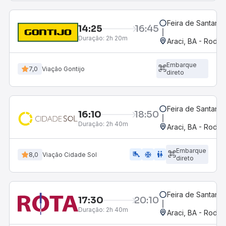
Feira de Santana,
14:25
16:45
Duração:
2h 20m
Araci, BA - Rodov
Embarque
7,0
Viação Gontijo
direto
Feira de Santana,
16:10
18:50
Duração:
2h 40m
Araci, BA - Rodov
Embarque
airline_seat_legroom_extra
ac_unit
WC
8,0
Viação Cidade Sol
direto
Feira de Santana,
17:30
20:10
Duração:
2h 40m
Araci, BA - Rodov