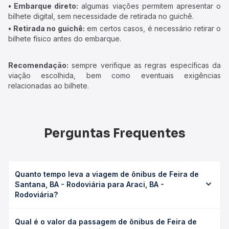
• Embarque direto:
algumas viações permitem apresentar o
bilhete digital, sem necessidade de retirada no guichê.
• Retirada no guichê:
em certos casos, é necessário retirar o
bilhete físico antes do embarque.
Recomendação:
sempre verifique as regras específicas da
viação escolhida, bem como eventuais exigências
relacionadas ao bilhete.
Perguntas Frequentes
Quanto tempo leva a viagem de ônibus de Feira de
Santana, BA - Rodoviária para Araci, BA -
Rodoviária?
A viagem de ônibus de Feira de Santana, BA - Rodoviária
Qual é o valor da passagem de ônibus de Feira de
para Araci, BA - Rodoviária leva em média 2h 32min,