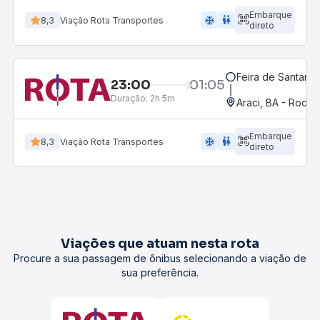
Embarque
ac_unit
wc
8,3
Viação Rota Transportes
direto
Feira de Santana,
23:00
01:05
Duração:
2h 5m
Araci, BA - Rodov
Embarque
ac_unit
wc
8,3
Viação Rota Transportes
direto
Viações que atuam nesta rota
Procure a sua passagem de ônibus selecionando a viação de
sua preferência.