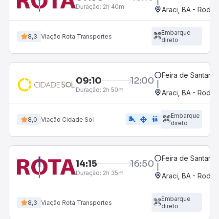
Duração:
2h 40m
Araci, BA - Rodov
Embarque
8,3
Viação Rota Transportes
direto
Feira de Santana,
09:10
12:00
Duração:
2h 50m
Araci, BA - Rodov
Embarque
airline_seat_legroom_extra
ac_unit
WC
8,0
Viação Cidade Sol
direto
Feira de Santana,
14:15
16:50
Duração:
2h 35m
Araci, BA - Rodov
Embarque
8,3
Viação Rota Transportes
direto