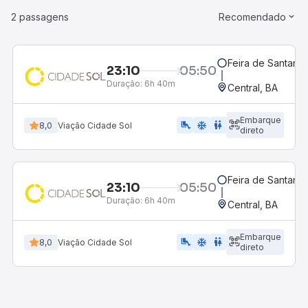
2 passagens
Recomendado
Feira de Santana,
23:10
05:50
Duração:
6h 40m
Central, BA
Embarque
airline_seat_legroom_extra
ac_unit
WC
8,0
Viação Cidade Sol
direto
Feira de Santana,
23:10
05:50
Duração:
6h 40m
Central, BA
Embarque
airline_seat_legroom_extra
ac_unit
wc
8,0
Viação Cidade Sol
direto