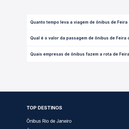
Quanto tempo leva a viagem de ônibus de Feira 
A viagem de ônibus de Feira de Santana, BA - Rodo
Qual é o valor da passagem de ônibus de Feira 
(convencional, executivo ou leito) e as condições
desejada.
O preço da passagem de ônibus de Feira de Santana
Quais empresas de ônibus fazem a rota de Feira
tipo de poltrona e a antecedência da compra. Na 
roteiro.
As viações Cidade Sol operam o trecho de Feira de
compara todas as opções — empresas, horários, ti
TOP DESTINOS
Ônibus Rio de Janeiro