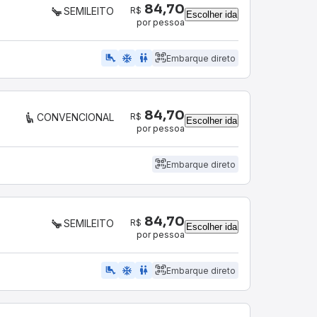
84,70
R$
SEMILEITO
Escolher ida
por pessoa
airline_seat_legroom_extra
ac_unit
WC
Embarque direto
84,70
R$
CONVENCIONAL
Escolher ida
por pessoa
Embarque direto
84,70
R$
SEMILEITO
Escolher ida
por pessoa
airline_seat_legroom_extra
ac_unit
WC
Embarque direto