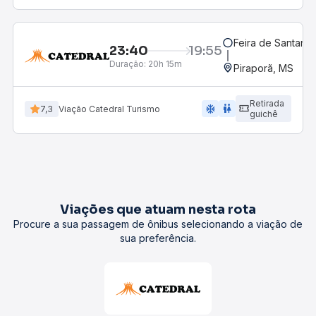
Feira de Santana,
23:40
19:55
Duração:
20h 15m
Piraporã, MS
Retirada
ac_unit
wc
7,3
Viação Catedral Turismo
guichê
Viações que atuam nesta rota
Procure a sua passagem de ônibus selecionando a viação de
sua preferência.