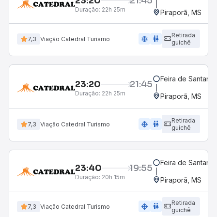
23:20
21:45
Duração:
22h 25m
Piraporã, MS
Retirada
ac_unit
wc
7,3
Viação Catedral Turismo
guichê
Feira de Santana,
23:20
21:45
Duração:
22h 25m
Piraporã, MS
Retirada
ac_unit
wc
7,3
Viação Catedral Turismo
guichê
Feira de Santana,
23:40
19:55
Duração:
20h 15m
Piraporã, MS
Retirada
ac_unit
wc
7,3
Viação Catedral Turismo
guichê