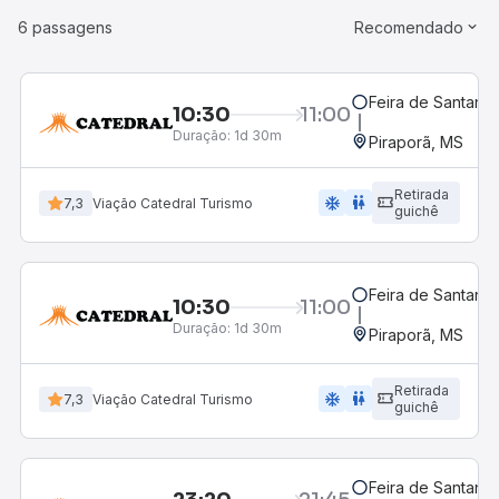
6 passagens
Recomendado
Feira de Santana,
10:30
11:00
Duração:
1d 30m
Piraporã, MS
Retirada
ac_unit
wc
7,3
Viação Catedral Turismo
guichê
Feira de Santana,
10:30
11:00
Duração:
1d 30m
Piraporã, MS
Retirada
ac_unit
wc
7,3
Viação Catedral Turismo
guichê
Feira de Santana,