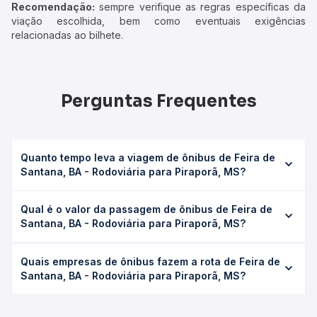
Recomendação:
sempre verifique as regras específicas da
viação escolhida, bem como eventuais exigências
relacionadas ao bilhete.
Perguntas Frequentes
Quanto tempo leva a viagem de ônibus de Feira de
Santana, BA - Rodoviária para Piraporã, MS?
A viagem de ônibus de Feira de Santana, BA - Rodoviária
Qual é o valor da passagem de ônibus de Feira de
para Piraporã, MS leva em média 23h 20min, podendo
Santana, BA - Rodoviária para Piraporã, MS?
variar conforme a viação, o tipo de serviço (convencional,
executivo ou leito) e as condições de tráfego. Na Quero
O preço da passagem de ônibus de Feira de Santana, BA
Passagem você consulta os horários disponíveis e vê a
Quais empresas de ônibus fazem a rota de Feira de
- Rodoviária para Piraporã, MS custa em média R$ 430,49
duração exata de cada opção na data desejada.
Santana, BA - Rodoviária para Piraporã, MS?
e varia conforme a data da viagem, a empresa, o tipo de
poltrona e a antecedência da compra. Na Quero
As viações Catedral Turismo operam o trecho de Feira de
Passagem você compara os preços de todas as viações
Santana, BA - Rodoviária para Piraporã, MS, com horários