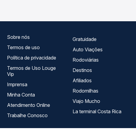
em tempo real e garante a melhor oferta para o seu
variados ao longo do dia. Na Quero Passagem você
roteiro.
compara todas as opções — empresas, horários, tipos de
serviço e preços — em um só lugar e escolhe a que
melhor se encaixa na sua viagem.
Sobre nós
Gratuidade
Termos de uso
Auto Viações
Política de privacidade
Rodoviárias
Termos de Uso Louge
Destinos
Vip
Afiliados
Imprensa
Rodomilhas
Minha Conta
Viajo Mucho
Atendimento Online
La terminal Costa Rica
Trabalhe Conosco