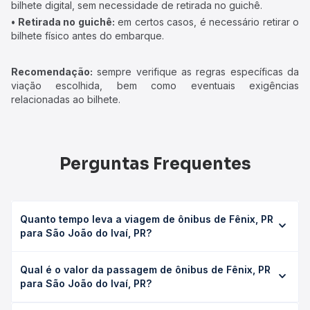
bilhete digital, sem necessidade de retirada no guichê.
• Retirada no guichê:
em certos casos, é necessário retirar o
bilhete físico antes do embarque.
Recomendação:
sempre verifique as regras específicas da
viação escolhida, bem como eventuais exigências
relacionadas ao bilhete.
Perguntas Frequentes
Quanto tempo leva a viagem de ônibus de Fênix, PR
para São João do Ivaí, PR?
A viagem de ônibus de Fênix, PR para São João do Ivaí,
Qual é o valor da passagem de ônibus de Fênix, PR
PR leva em média 0 horas, podendo variar conforme a
para São João do Ivaí, PR?
viação, o tipo de serviço (convencional, executivo ou
leito) e as condições de tráfego. Na Quero Passagem
O preço da passagem de ônibus de Fênix, PR para São