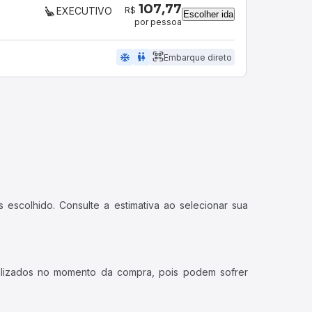
107,77
R$
EXECUTIVO
Escolher ida
por pessoa
ac_unit
wc
Embarque direto
 escolhido. Consulte a estimativa ao selecionar sua
ualizados no momento da compra, pois podem sofrer