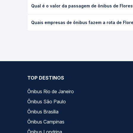
A viagem de ônibus de Floresta, PE para Belo Jard
Qual é o valor da passagem de ônibus de Flores
ou leito) e as condições de tráfego. Na Quero Pas
O preço da passagem de ônibus de Floresta, PE pa
Quais empresas de ônibus fazem a rota de Flore
poltrona e a antecedência da compra. Na Quero Pa
As viações não identificadas operam o trecho de 
todas as opções — empresas, horários, tipos de se
TOP DESTINOS
Ônibus Rio de Janeiro
Ônibus São Paulo
Ônibus Brasília
Ônibus Campinas
Ônibus Londrina