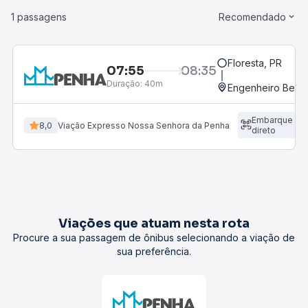
1 passagens
Recomendado
Floresta, PR
07:55
08:35
Duração:
40m
Engenheiro Beltr
Embarque
8,0
Viação Expresso Nossa Senhora da Penha
direto
Viações que atuam nesta rota
Procure a sua passagem de ônibus selecionando a viação de
sua preferência.