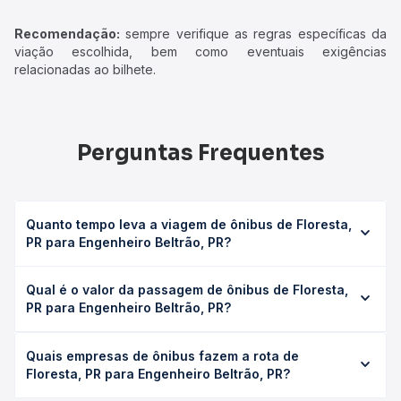
Recomendação:
sempre verifique as regras específicas da
viação escolhida, bem como eventuais exigências
relacionadas ao bilhete.
Perguntas Frequentes
Quanto tempo leva a viagem de ônibus de Floresta,
PR para Engenheiro Beltrão, PR?
A viagem de ônibus de Floresta, PR para Engenheiro
Qual é o valor da passagem de ônibus de Floresta,
Beltrão, PR leva em média 0 horas, podendo variar
PR para Engenheiro Beltrão, PR?
conforme a viação, o tipo de serviço (convencional,
executivo ou leito) e as condições de tráfego. Na Quero
O preço da passagem de ônibus de Floresta, PR para
Passagem você consulta os horários disponíveis e vê a
Quais empresas de ônibus fazem a rota de
Engenheiro Beltrão, PR custa em média não identificado e
duração exata de cada opção na data desejada.
Floresta, PR para Engenheiro Beltrão, PR?
varia conforme a data da viagem, a empresa, o tipo de
poltrona e a antecedência da compra. Na Quero