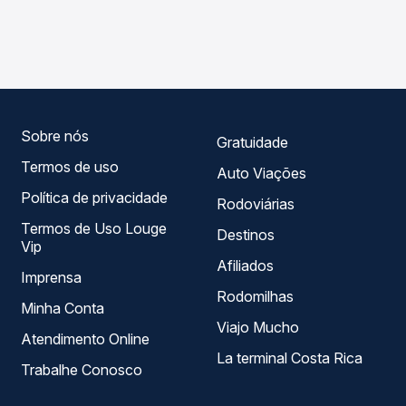
As viações Expresso Nossa Senhora da Penha operam o
Passagem você compara os preços de todas as viações
trecho de Floresta, PR para Engenheiro Beltrão, PR, com
em tempo real e garante a melhor oferta para o seu
horários variados ao longo do dia. Na Quero Passagem
roteiro.
você compara todas as opções — empresas, horários,
tipos de serviço e preços — em um só lugar e escolhe a
que melhor se encaixa na sua viagem.
Sobre nós
Gratuidade
Termos de uso
Auto Viações
Política de privacidade
Rodoviárias
Termos de Uso Louge
Destinos
Vip
Afiliados
Imprensa
Rodomilhas
Minha Conta
Viajo Mucho
Atendimento Online
La terminal Costa Rica
Trabalhe Conosco