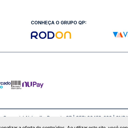
CONHEÇA O GRUPO QP:
ro Comercial Alphaville, Barueri - SP | CEP: 06453-038 | C
Copyright 2026 © QueroPassagem.com.br
sonalizar a oferta de conteúdos. Ao utilizar este site, você c