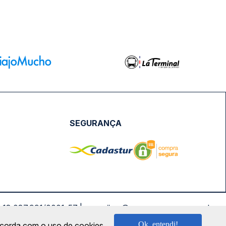
SEGURANÇA
NPJ: 18.087.991/0001-57 | saconibus@queropassagem.com.br
Ok, entendi!
oncorda com o uso de cookies.