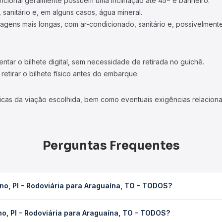
ncional geralmente possuem uma inclinação até 45º e banheiro.
 sanitário e, em alguns casos, água mineral.
viagens mais longas, com ar-condicionado, sanitário e, possivelmente
tar o bilhete digital, sem necessidade de retirada no guichê.
etirar o bilhete físico antes do embarque.
icas da viação escolhida, bem como eventuais exigências relaciona
Perguntas Frequentes
no, PI - Rodoviária para Araguaína, TO - TODOS?
ara Araguaína, TO - TODOS leva em média 12h 56min, podendo variar
no, PI - Rodoviária para Araguaína, TO - TODOS?
 de tráfego. Na Quero Passagem você consulta os horários disponív