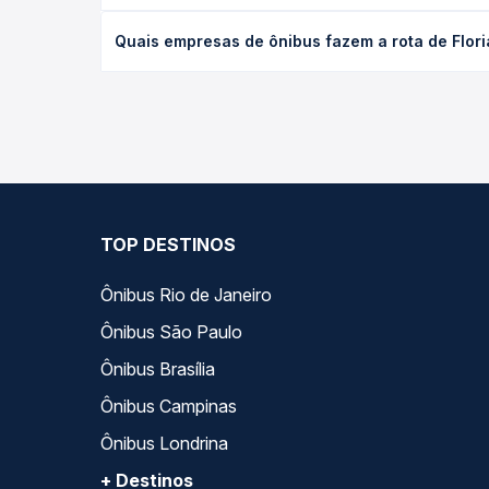
desejada.
O preço da passagem de ônibus de Floriano, PI - 
Quais empresas de ônibus fazem a rota de Flori
tipo de poltrona e a antecedência da compra. Na 
roteiro.
As viações Real Maia, Bueno Viagens operam o trec
Passagem você compara todas as opções — empresas
TOP DESTINOS
Ônibus Rio de Janeiro
Ônibus São Paulo
Ônibus Brasília
Ônibus Campinas
Ônibus Londrina
+ Destinos