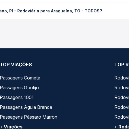
Rodoviária para Araguaína, TO - TODOS custa em média R$ 290,47 e
ano, PI - Rodoviária para Araguaína, TO - TODOS?
Quero Passagem você compara os preços de todas as viações em tem
ho de Floriano, PI - Rodoviária para Araguaína, TO - TODOS, com h
, horários, tipos de serviço e preços — em um só lugar e escolh
TOP VIAÇÕES
TOP R
Passagens Cometa
Rodovi
Passagens Gontijo
Rodovi
Passagens 1001
Rodoviá
Passagens Águia Branca
Rodoviá
Passagens Pássaro Marron
Rodovi
+ Viações
+ Rodo