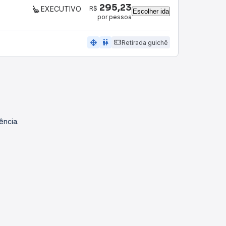
295,23
R$
EXECUTIVO
Escolher ida
por pessoa
ac_unit
wc
Retirada guichê
ência.