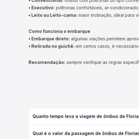
• Convencional:
ônibus com poltronas do tipo conve
• Executivo:
poltronas confortáveis, ar-condicionado,
• Leito ou Leito-cama:
maior inclinação, ideal para 
Como funciona o embarque
• Embarque direto:
algumas viações permitem apresen
• Retirada no guichê:
em certos casos, é necessário r
Recomendação:
sempre verifique as regras específ
Quanto tempo leva a viagem de ônibus de Floria
A viagem de ônibus de Floriano, PI - Rodoviária p
Qual é o valor da passagem de ônibus de Floria
(convencional, executivo ou leito) e as condições