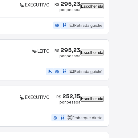
295,23
R$
EXECUTIVO
Escolher ida
por pessoa
ac_unit
wc
Retirada guichê
295,23
R$
LEITO
Escolher ida
por pessoa
airline_seat_legroom_extra
ac_unit
wc
Retirada guichê
252,15
R$
EXECUTIVO
Escolher ida
por pessoa
ac_unit
wc
Embarque direto