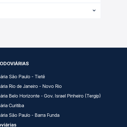
 varia conforme a data da viagem, a empresa, o
po real e garante a melhor oferta para o seu
orários variados ao longo do dia. Na Quero
e a que melhor se encaixa na sua viagem.
ODOVIÁRIAS
ária São Paulo - Tietê
ária Rio de Janeiro - Novo Rio
ria Belo Horizonte - Gov. Israel Pinheiro (Tergip)
ria Curitiba
ária São Paulo - Barra Funda
viárias