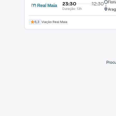
Flor
23:30
12:30
Duração:
13h
Arag
6,3
Viação Real Maia
Procu