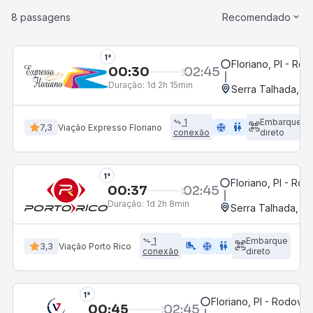
8 passagens
Recomendado
1°
Floriano, PI - Rod
00:30
02:45
Duração:
1d 2h 15min
Serra Talhada, P
1
Embarque
ac_unit
wc
7,3
Viação Expresso Floriano
conexão
direto
1°
Floriano, PI - Rod
00:37
02:45
Duração:
1d 2h 8min
Serra Talhada, P
1
Embarque
airline_seat_legroom_extra
ac_unit
wc
3,3
Viação Porto Rico
conexão
direto
1°
Floriano, PI - Rodoviár
00:45
02:45