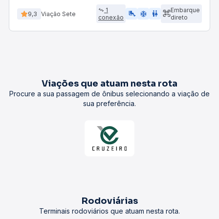
1
Embarque
airline_seat_legroom_extra
ac_unit
WC
9,3
Viação Sete
conexão
direto
Viações que atuam nesta rota
Procure a sua passagem de ônibus selecionando a viação de
sua preferência.
Rodoviárias
Terminais rodoviários que atuam nesta rota.