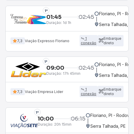
1°
Floriano, PI - Rod
01:45
02:45
Duração:
1d 1h
Serra Talhada, P
1
Embarque
7,3
Viação Expresso Floriano
conexão
direto
1°
Floriano, PI - Rod
09:00
02:45
Duração:
17h 45min
Serra Talhada, P
1
Embarque
7,3
Viação Empresa Lider
conexão
direto
1°
Floriano, PI - Rodoviár
10:00
06:15
Duração:
20h 15min
Serra Talhada, PE