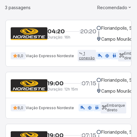
3 passagens
Recomendado
Florianópolis, SC
04:20
20:20
Duração:
16h
Campo Mourão, P
1
Embar
airline_seat_legroom_extra
ac_unit
WC
8,0
Viação Expresso Nordeste
conexão
direto
Florianópolis, SC
19:00
07:15
Duração:
12h 15m
Campo Mourão, P
Embarque
airline_seat_legroom_extra
ac_unit
WC
8,0
Viação Expresso Nordeste
direto
Florianópolis, SC
19:00
07:15