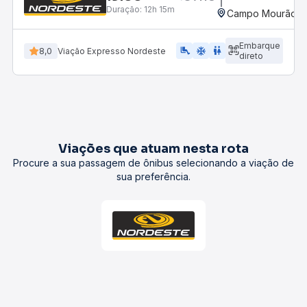
Duração:
12h 15m
Campo Mourão, P
Embarque
airline_seat_legroom_extra
ac_unit
WC
8,0
Viação Expresso Nordeste
direto
Viações que atuam nesta rota
Procure a sua passagem de ônibus selecionando a viação de
sua preferência.