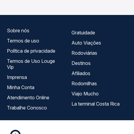
Quero Passagem você compara todas as opções —
empresas, horários, tipos de serviço e preços — em um
só lugar e escolhe a que melhor se encaixa na sua
viagem.
Sobre nós
Gratuidade
Termos de uso
Auto Viações
Política de privacidade
Rodoviárias
Termos de Uso Louge
Destinos
Vip
Afiliados
Imprensa
Rodomilhas
Minha Conta
Viajo Mucho
Atendimento Online
La terminal Costa Rica
Trabalhe Conosco