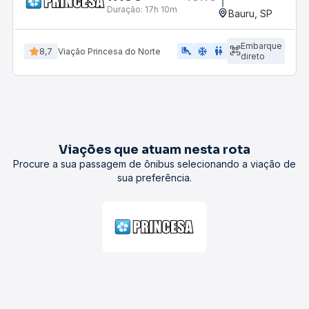
Duração:
17h 10m
Bauru, SP
Embarque
airline_seat_legroom_extra
ac_unit
wc
8,7
Viação Princesa do Norte
direto
Viações que atuam nesta rota
Procure a sua passagem de ônibus selecionando a viação de
sua preferência.