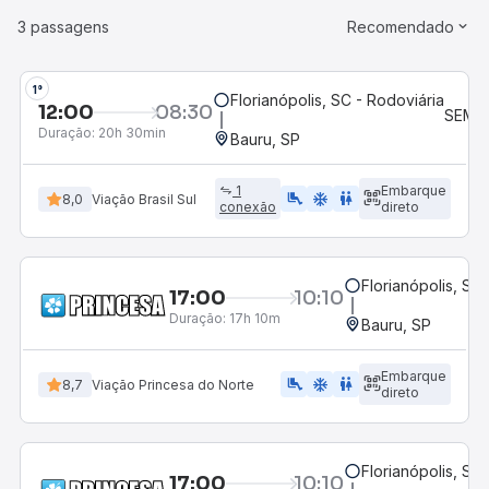
3 passagens
Recomendado
1°
Florianópolis, SC
12:00
08:30
Duração:
20h 30min
Bauru, SP
1
Embarque
airline_seat_legroom_extra
ac_unit
WC
8,0
Viação Brasil Sul
conexão
direto
Florianópolis, SC
17:00
10:10
Duração:
17h 10m
Bauru, SP
Embarque
airline_seat_legroom_extra
ac_unit
WC
8,7
Viação Princesa do Norte
direto
Florianópolis, SC
17:00
10:10